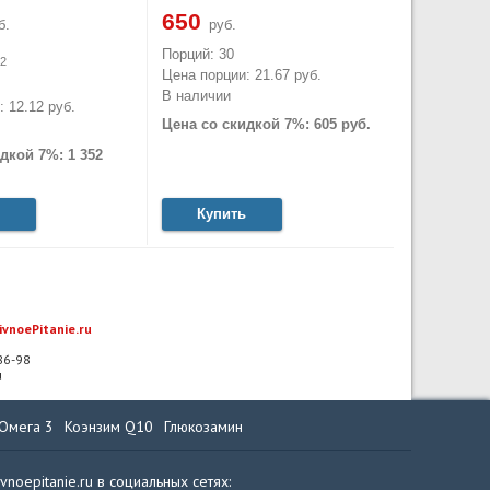
650
б.
руб.
Порций: 30
2
Цена порции: 21.67 руб.
В наличии
 12.12 руб.
Цена со скидкой 7%: 605 руб.
дкой 7%: 1 352
Купить
ivnoePitanie.ru
-86-98
u
Омега 3
Коэнзим Q10
Глюкозамин
ivnoepitanie.ru в социальных сетях: