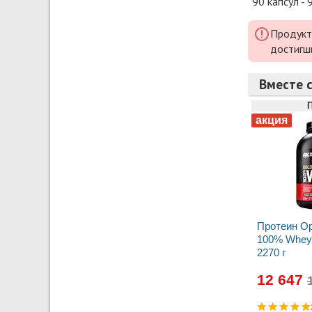
90 капсул - 
Продукт
достигш
Вместе с
Протеин Op
100% Whey 
2270 г
12 647