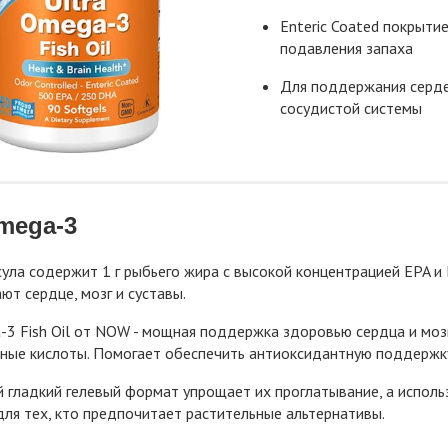
Enteric Coated покрыти
подавления запаха
Для поддержания серд
сосудистой системы
Omega-3
ула содержит 1 г рыбьего жира с высокой концентрацией EPA и
т сердце, мозг и суставы.
-3 Fish Oil от NOW - мощная поддержка здоровью сердца и мо
ные кислоты. Помогает обеспечить антиоксидантную поддержку
 гладкий гелевый формат упрощает их проглатывание, а исполь
ля тех, кто предпочитает растительные альтернативы.