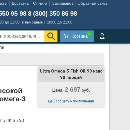
акты
Доставка
Оплата
Самовывоз
Обратная связь
550 95 98
8 (800) 350 86 98
:00 до 22:00, в выходные с 10:00 до 21:00
Корзина
Oil
Ultra Omega-3 Fish Oil 90 капс
90 порций
2 697
ысокой
Цена:
руб.
омега-3
Сообщить о поступлении
г ЭПК и 250