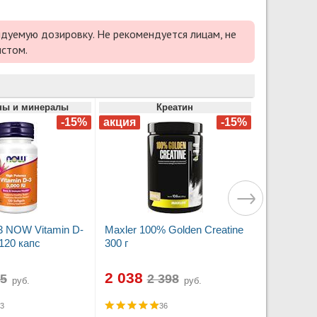
дуемую дозировку. Не рекомендуется лицам, не
истом.
ны и минералы
Креатин
3 NOW Vitamin D-
Maxler 100% Golden Creatine
120 капс
300 г
2 038
руб.
руб.
3
36