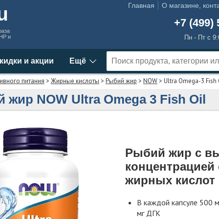
Главная
О магазине, конт
ru
+7 (499) 
раза
MHP и
Пн - Пт с 9
кидки и акции
Ещё
ивного питания
>
Жирные кислоты
>
Рыбий жир
>
NOW
> Ultra Omega-3 Fish 
 жир NOW Ultra Omega 3 Fish Oil
Рыбий жир с в
концентрацией 
жирных кислот
В каждой капсуле 500 м
мг ДГК