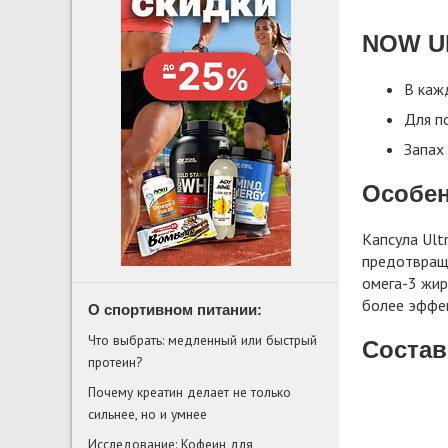
NOW Ul
В каж
Для п
Запах
Особен
Капсула Ult
предотвращ
омега-3 жир
более эффек
О спортивном питании:
Что выбрать: медленный или быстрый
Состав
протеин?
Почему креатин делает не только
сильнее, но и умнее
Исследование: Кофеин для