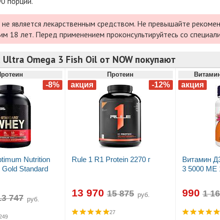
90 порций.
 не является лекарственным средством. Не превышайте рекомен
им 18 лет. Перед применением проконсультируйтесь со специал
 Ultra Omega 3 Fish Oil от NOW покупают
Протеин
Протеин
Витами
timum Nutrition
Rule 1 R1 Protein 2270 г
Витамин Д
Gold Standard
3 5000 МЕ 
13 970
990
руб.
руб.
27
249