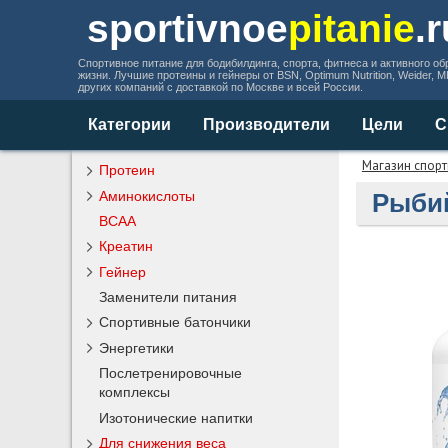
sportivnoe
pitanie
.
Спортивное питание для бодибилдинга, спорта, фитнеса и активного об
жизни. Лучшие протеины и гейнеры от BSN, Optimum Nutrition, Weider, 
других компаний с доставкой по Москве и всей России.
Категории
Производители
Цели
С
Магазин спорт
Протеин
Аминокислоты
Рыбий
BCAA
Креатин
Гейнер
Заменители питания
Спортивные батончики
Энергетики
Послетренировочные
комплексы
Изотонические напитки
Для снижения веса