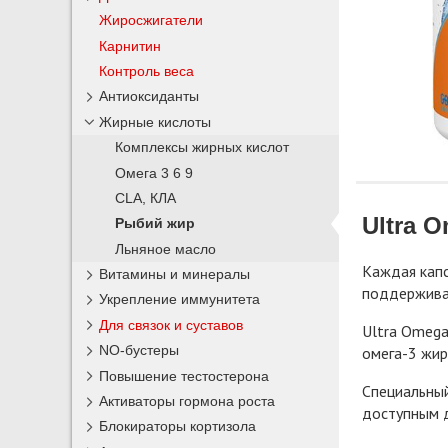
Жиросжигатели
Карнитин
Контроль веса
Антиоксиданты
Жирные кислоты
Комплексы жирных кислот
Омега 3 6 9
CLA, КЛА
Ultra 
Рыбий жир
Льняное масло
Каждая капс
Витамины и минералы
поддерживаю
Укрепление иммунитета
Для связок и суставов
Ultra Omega
NO-бустеры
омега-3 жир
Повышение тестостерона
Специальный
Активаторы гормона роста
доступным д
Блокираторы кортизола