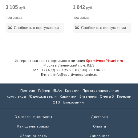
3 105
1 642
руб.
руб.
под заказ
под заказ
Сообщить о поступлении
Сообщить о поступлении
Интернет-магазин спортивного питания
SportivnoePitanie.ru
Москва, Ленинский пр-т, 82/2
Тел.: +7 (499) 550-95-98, 8 (800) 350-86-98
E-mail: info@sportivnoepitanie.ru
Протеин
Гейнер
БЦАА
Креатин
Предтренировочные
комплексы
Жиросжигатели
Карнитин
Витамины
Омега 3
Коэнзим
Q10
Глюкозамин
О магазине, контакты
Доставка
Как сделать заказ
Оплата
Обратная связь
Самовывоз