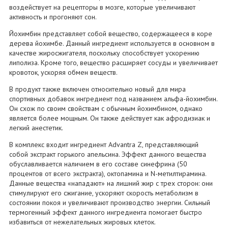
воздействует на рецепторы в мозге, которые увеличивают
активность и прогоняют сон.
Йохимбин представляет собой вещество, содержащееся в коре
дерева йохимбе. Данный ингредиент используется в основном в
качестве жиросжигателя, поскольку способствует ускорению
липолиза. Кроме того, вещество расширяет сосуды и увеличивает
кровоток, ускоряя обмен веществ.
В продукт также включен относительно новый для мира
спортивных добавок ингредиент под названием альфа-йохимбин.
Он схож по своим свойствам с обычным йохимбином, однако
является более мощным. Он также действует как афродизиак и
легкий анестетик.
В комплекс входит ингредиент Advantra Z, представляющий
собой экстракт горького апельсина. Эффект данного вещества
обуславливается наличием в его составе синефрина (50
процентов от всего экстракта), октопамина и N-метилтирамина.
Данные вещества «нападают» на лишний жир с трех сторон: они
стимулируют его сжигание, ускоряют скорость метаболизм в
состоянии покоя и увеличивают производство энергии. Сильный
термогенный эффект данного ингредиента помогает быстро
избавиться от нежелательных жировых клеток.