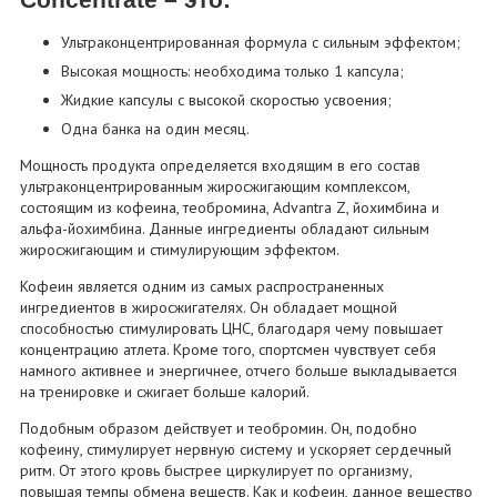
Ультраконцентрированная формула с сильным эффектом;
Высокая мощность: необходима только 1 капсула;
Жидкие капсулы с высокой скоростью усвоения;
Одна банка на один месяц.
Мощность продукта определяется входящим в его состав
ультраконцентрированным жиросжигающим комплексом,
состоящим из кофеина, теобромина, Advantra Z, йохимбина и
альфа-йохимбина. Данные ингредиенты обладают сильным
жиросжигающим и стимулирующим эффектом.
Кофеин является одним из самых распространенных
ингредиентов в жиросжигателях. Он обладает мощной
способностью стимулировать ЦНС, благодаря чему повышает
концентрацию атлета. Кроме того, спортсмен чувствует себя
намного активнее и энергичнее, отчего больше выкладывается
на тренировке и сжигает больше калорий.
Подобным образом действует и теобромин. Он, подобно
кофеину, стимулирует нервную систему и ускоряет сердечный
ритм. От этого кровь быстрее циркулирует по организму,
повышая темпы обмена веществ. Как и кофеин, данное вещество