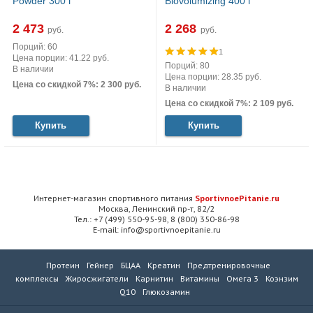
Powder 300 г
Biovolumizing 400 г
2 473
2 268
руб.
руб.
Порций: 60
1
Цена порции: 41.22 руб.
Порций: 80
В наличии
Цена порции: 28.35 руб.
Цена со скидкой 7%: 2 300 руб.
В наличии
Цена со скидкой 7%: 2 109 руб.
Купить
Купить
Интернет-магазин спортивного питания
SportivnoePitanie.ru
Москва, Ленинский пр-т, 82/2
Тел.: +7 (499) 550-95-98, 8 (800) 350-86-98
E-mail: info@sportivnoepitanie.ru
Протеин
Гейнер
БЦАА
Креатин
Предтренировочные
комплексы
Жиросжигатели
Карнитин
Витамины
Омега 3
Коэнзим
Q10
Глюкозамин