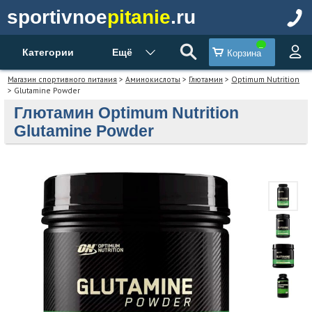
sportivnoe
pitanie
.ru
Категории
Ещё
Корзина
Магазин спортивного питания
>
Аминокислоты
>
Глютамин
>
Optimum Nutrition
> Glutamine Powder
Глютамин Optimum Nutrition
Glutamine Powder