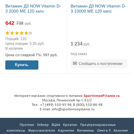
Витамин Д3 NOW Vitamin D-
Витамин Д3 NOW Vitamin D-
3 2000 МЕ 120 капс
3 10000 МЕ 120 капс
642
руб.
25
Порций: 120
1 234
Цена порции: 5.35 руб.
руб.
В наличии
под заказ
Цена со скидкой 7%: 597 руб.
Сообщить о поступлении
Купить
Интернет-магазин спортивного питания
SportivnoePitanie.ru
Москва, Ленинский пр-т, 82/2
Тел.: +7 (499) 550-95-98, 8 (800) 350-86-98
E-mail: info@sportivnoepitanie.ru
Протеин
Гейнер
БЦАА
Креатин
Предтренировочные
комплексы
Жиросжигатели
Карнитин
Витамины
Омега 3
Коэнзим