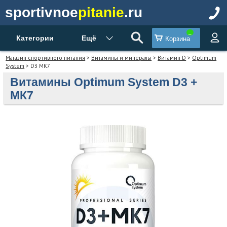
sportivnoe
pitanie
.ru
Категории
Ещё
Корзина
Магазин спортивного питания
>
Витамины и минералы
>
Витамин D
>
Optimum
System
> D3 МК7
Витамины Optimum System D3 +
МК7