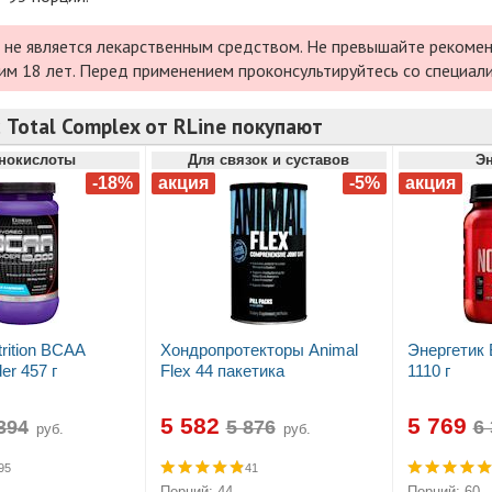
 не является лекарственным средством. Не превышайте рекомен
им 18 лет. Перед применением проконсультируйтесь со специал
 Total Complex от RLine покупают
нокислоты
Для связок и суставов
Эн
trition BCAA
Хондропротекторы Animal
Энергетик
er 457 г
Flex 44 пакетика
1110 г
5 582
5 769
руб.
руб.
95
41
Порций: 44
Порций: 60