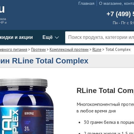
Главная
О магазине, конт
ru
+7 (499) 
раза
MHP и
Пн - Пт с 9
кидки и акции
Ещё
ивного питания
>
Протеин
>
Комплексный протеин
>
RLine
> Total Complex
ин RLine Total Complex
RLine Total Com
Многокомпонентный проте
в любое время дня
30 грамм белка в порци
2 грамма жиров и 1,5 г