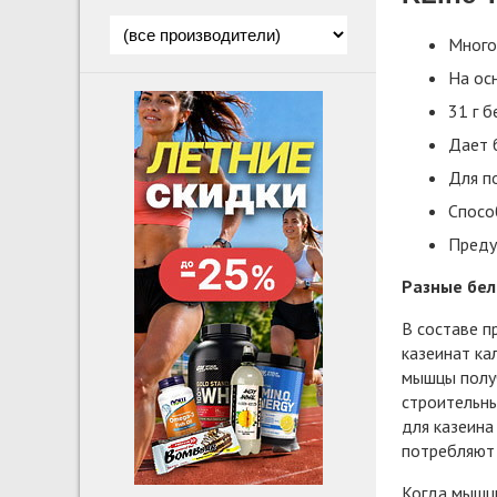
Много
На осн
31 г б
Дает 
Для п
Спосо
Преду
Разные бел
В составе 
казеинат ка
мышцы получ
строительны
для казеина
потребляют 
Когда мышцы