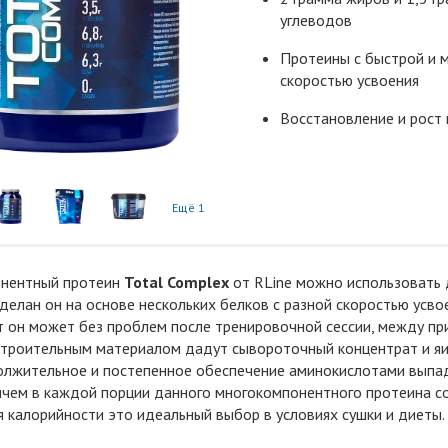
углеводов
Протеины с быстрой и 
скоростью усвоения
Восстановление и рост
Ещё 1
нентный протеин
Total Complex
от RLine можно использовать 
Сделан он на основе нескольких белков с разной скоростью усв
 он может без проблем после тренировочной сессии, между при
троительным материалом дадут сывороточный концентрат и яич
лжительное и постепенное обеспечение аминокислотами выпада
ичем в каждой порции данного многокомпонентного протеина соде
я калорийности это идеальный выбор в условиях сушки и диеты.