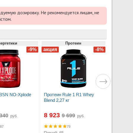
дуемую дозировку. Не рекомендуется лицам, не
истом.
ергетики
Протеин
 BSN NO-Xplode
Протеин Rule 1 R1 Whey
Blend 2,27 кг
8 923
руб.
руб.
87
79
Порций: 65