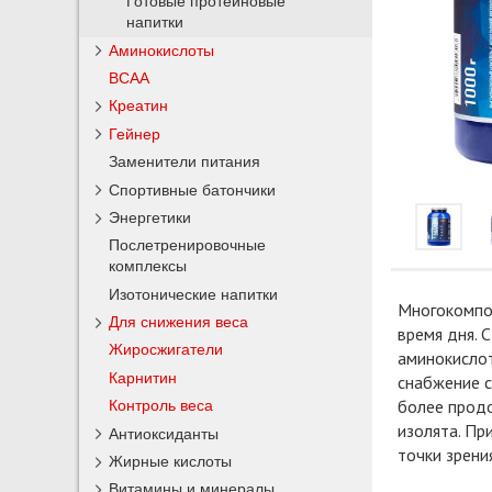
Готовые протеиновые
напитки
Аминокислоты
BCAA
Креатин
Гейнер
Заменители питания
Спортивные батончики
Энергетики
Послетренировочные
комплексы
Изотонические напитки
Многокомпо
Для снижения веса
время дня. 
Жиросжигатели
аминокислот
Карнитин
снабжение с
более продо
Контроль веса
изолята. Пр
Антиоксиданты
точки зрени
Жирные кислоты
Витамины и минералы