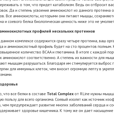
ереживать о том, что придет катаболизм. Ведь он отбросит вас
овок. Да и степень усвоения аминокислот из данного протеина 
ов. Все аминокислоты, которыми они питают мышцы, сохраняются 
ина и соевого белка биологическая ценность ниже это не умоляе
аминокислотных профилей нескольких протеинов
 данном комплексе содержится сразу четыре протеина, ваш орг
да и аминокислотный профиль будет на сто процентов полным. 
овышенное количество BCAA и глютамина. В итоге с каждой порци
 аминокислот соответственно. А степень их важности для мышц
дают мышцам разрушаться. Благодаря им стимулируется выброс г
ергии для иммунных клеток, чем вносит огромную лепту в укреп
измами.
 здоровья
, что все белки в составе
Total Complex
от RLine нужны мышца
ю пользу для всего организма. Соевый изолят как источник из
, чем предупреждает развитие многих заболеваний сердца и со
ддерживает здоровье кишечника. К тому же он дает насыщение 