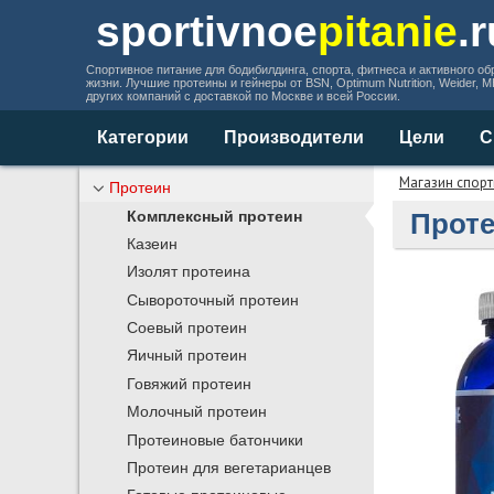
sportivnoe
pitanie
.
Спортивное питание для бодибилдинга, спорта, фитнеса и активного об
жизни. Лучшие протеины и гейнеры от BSN, Optimum Nutrition, Weider, 
других компаний с доставкой по Москве и всей России.
Категории
Производители
Цели
С
Магазин спорт
Протеин
Проте
Комплексный протеин
Казеин
Изолят протеина
Сывороточный протеин
Соевый протеин
Яичный протеин
Говяжий протеин
Молочный протеин
Протеиновые батончики
Протеин для вегетарианцев