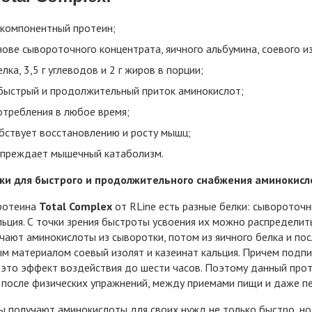
компонентный протеин;
ове сывороточного концентрата, яичного альбумина, соевого из
елка, 3,5 г углеводов и 2 г жиров в порции;
быстрый и продолжительный приток аминокислот;
отребления в любое время;
бствует восстановлению и росту мышц;
преждает мышечный катаболизм.
ки для быстрого и продолжительного снабжения аминокис
протеина
Total Complex
от RLine есть разные белки: сывороточн
льция. С точки зрения быстроты усвоения их можно распредели
ают аминокислоты из сыворотки, потом из яичного белка и по
м материалом соевый изолят и казеинат кальция. Причем подпи
 это эффект воздействия до шести часов. Поэтому данный прот
после физических упражнений, между приемами пищи и даже пе
 получают аминокислоты для своих нужд не только быстро, н