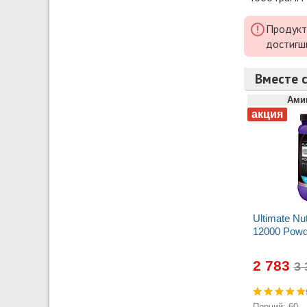
Продукт
достигш
Вместе с
Ами
Ultimate Nu
12000 Powd
2 783
Порций: 60