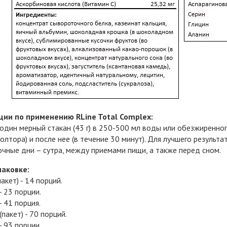
ии по применению RLine Total Complex:
один мерный стакан (43 г) в 250-500 мл воды или обезжиренно
 полтора) и после нее (в течение 30 минут). Для лучшего резуль
чные дни – сутра, между приемами пищи, а также перед сном.
паковке:
акет) - 14 порций.
- 23 порции.
- 41 порция.
пакет) - 70 порций.
- 93 порции.