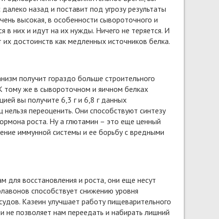
 далеко назад и поставит под угрозу результаты
очень высокая, в особенности сывороточного и
в них и идут на их нужды. Ничего не теряется. И
т их достоинств как медленных источников белка.
анизм получит гораздо больше строительного
К тому же в сывороточном и яичном белках
ей вы получите 6,3 г и 6,8 г данных
 нельзя переоценить. Они способствуют синтезу
ормона роста. Ну а глютамин – это еще ценный
ление иммунной системы и ее борьбу с вредными
м для восстановления и роста, они еще несут
офлавонов способствует снижению уровня
судов. Казеин улучшает работу пищеварительного
и не позволяет нам переедать и набирать лишний