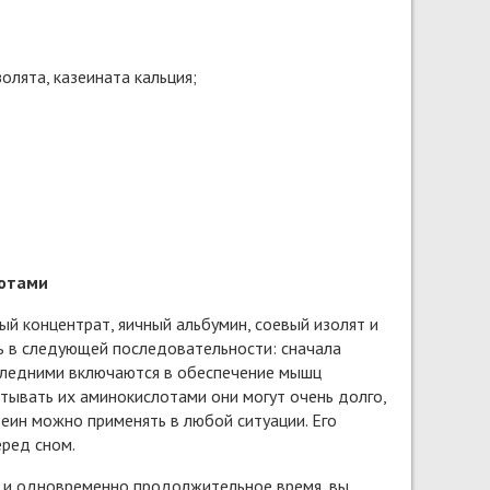
олята, казеината кальция;
лотами
ый концентрат, яичный альбумин, соевый изолят и
ть в следующей последовательности: сначала
следними включаются в обеспечение мышц
тывать их аминокислотами они могут очень долго,
еин можно применять в любой ситуации. Его
ред сном.
о и одновременно продолжительное время, вы