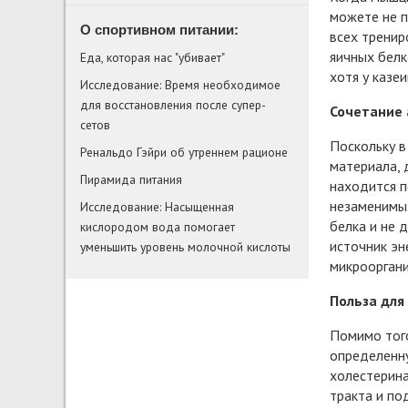
можете не п
О спортивном питании:
всех тренир
яичных белк
Еда, которая нас "убивает"
хотя у казе
Исследование: Время необходимое
для восстановления после супер-
Сочетание 
сетов
Поскольку в
Ренальдо Гэйри об утреннем рационе
материала, 
Пирамида питания
находится п
незаменимых
Исследование: Насыщенная
белка и не 
кислородом вода помогает
источник эн
уменьшить уровень молочной кислоты
микроорган
Польза для
Помимо того
определенну
холестерина
тракта и по