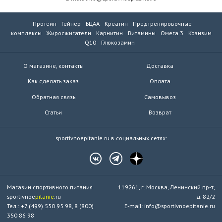
Протеин
Гейнер
БЦАА
Креатин
Предтренировочные
комплексы
Жиросжигатели
Карнитин
Витамины
Омега 3
Коэнзим
Q10
Глюкозамин
О магазине, контакты
Доставка
Как сделать заказ
Оплата
Обратная связь
Самовывоз
Статьи
Возврат
sportivnoepitanie.ru в социальных сетях:
Магазин спортивного питания
119261, г. Москва, Ленинский пр-т,
sportivnoe
pitanie
.ru
д. 82/2
Тел.: +7 (499) 550 95 98, 8 (800)
E-mail: info@sportivnoepitanie.ru
350 86 98