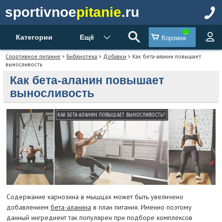
sportivnoe
pitanie
.ru
Категории
Ещё
Корзина
Спортивное питание
>
Библиотека
>
Добавки
> Как бета-аланин повышает
выносливость
Как бета-аланин повышает
выносливость
Содержание карнозина в мышцах может быть увеличено
добавлением
бета-аланина
в план питания. Именно поэтому
данный ингредиент так популярен при подборе комплексов