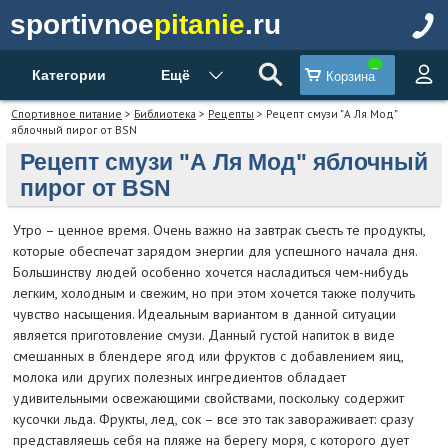
sportivnoe
pitanie
.ru
Категории
Ещё
Корзина
Спортивное питание
>
Библиотека
>
Рецепты
> Рецепт смузи "А Ля Мод"
яблочный пирог от BSN
Рецепт смузи "А Ля Мод" яблочный
пирог от BSN
Утро – ценное время. Очень важно на завтрак съесть те продукты,
которые обеспечат зарядом энергии для успешного начала дня.
Большинству людей особенно хочется насладиться чем-нибудь
легким, холодным и свежим, но при этом хочется также получить
чувство насыщения. Идеальным вариантом в данной ситуации
является приготовление смузи. Данный густой напиток в виде
смешанных в блендере ягод или фруктов с добавлением яиц,
молока или других полезных ингредиентов обладает
удивительными освежающими свойствами, поскольку содержит
кусочки льда. Фрукты, лед, сок – все это так завораживает: сразу
представляешь себя на пляже на берегу моря, с которого дует