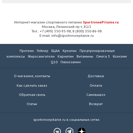
Интернет-магазин спортивного питания
SportivnoePitanie.ru
Москва, Ленинский пр-т, 82/2
Тел.: +7 (499) 550-95-98, 8 (800) 350-86-98
E-mail: info@sportivnoepitanie.ru
Протеин
Гейнер
БЦАА
Креатин
Предтренировочные
комплексы
Жиросжигатели
Карнитин
Витамины
Омега 3
Коэнзим
Q10
Глюкозамин
О магазине, контакты
Доставка
Как сделать заказ
Оплата
Обратная связь
Самовывоз
Статьи
Возврат
sportivnoepitanie.ru в социальных сетях: