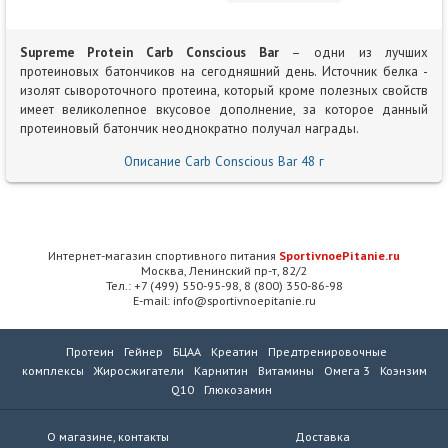
Supreme Protein Carb Conscious Bar
– одни из лучших
протеиновых батончиков на сегодняшний день. Источник белка -
изолят сывороточного протеина, который кроме полезных свойств
имеет великолепное вкусовое дополнение, за которое данный
протеиновый батончик неоднократно получал награды.
Описание Carb Conscious Bar 48 г
Интернет-магазин спортивного питания
SportivnoePitanie.ru
Москва, Ленинский пр-т, 82/2
Тел.: +7 (499) 550-95-98, 8 (800) 350-86-98
E-mail: info@sportivnoepitanie.ru
Протеин
Гейнер
БЦАА
Креатин
Предтренировочные
комплексы
Жиросжигатели
Карнитин
Витамины
Омега 3
Коэнзим
Q10
Глюкозамин
О магазине, контакты
Доставка