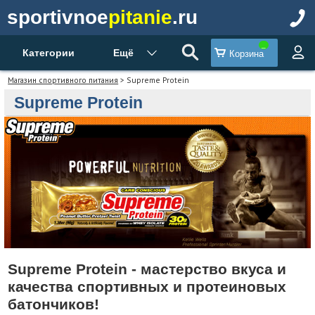
sportivnoe
pitanie
.ru
Категории
Ещё
Корзина
Магазин спортивного питания
> Supreme Protein
Supreme Protein
Supreme Protein - мастерство вкуса и
качества спортивных и протеиновых
батончиков!