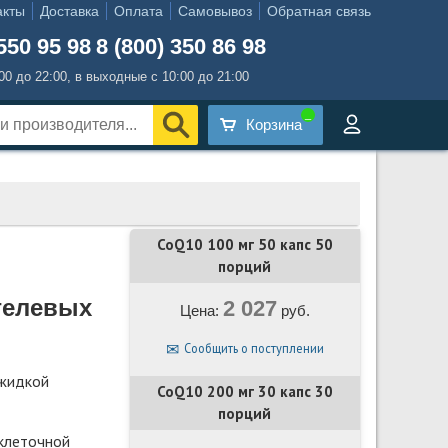
акты
Доставка
Оплата
Самовывоз
Обратная связь
550 95 98
8 (800) 350 86 98
:00 до 22:00, в выходные с 10:00 до 21:00
Корзина
CoQ10 100 мг 50 капс 50
порций
гелевых
2 027
Цена:
руб.
Сообщить о поступлении
 жидкой
CoQ10 200 мг 30 капс 30
порций
клеточной