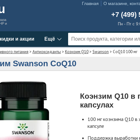
Главная
О магазине, конт
ru
+7 (499) 
раза
MHP и
Пн - Пт с 9
кидки и акции
Ещё
ивного питания
>
Антиоксиданты
>
Коэнзим Q10
>
Swanson
> CoQ10 100 мг
им Swanson CoQ10
Коэнзим Q10 в 
капсулах
100 мг коэнзима Q10 в
капсуле
Поддержка выработки 