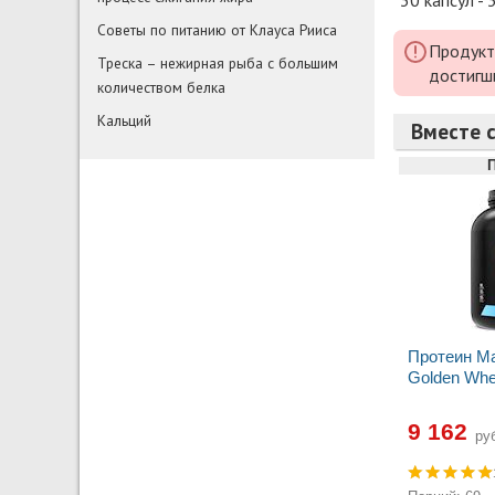
Советы по питанию от Клауса Рииса
Продукт
Треска – нежирная рыба с большим
достигш
количеством белка
Кальций
Вместе 
Протеин Ma
Golden Whey
9 162
руб