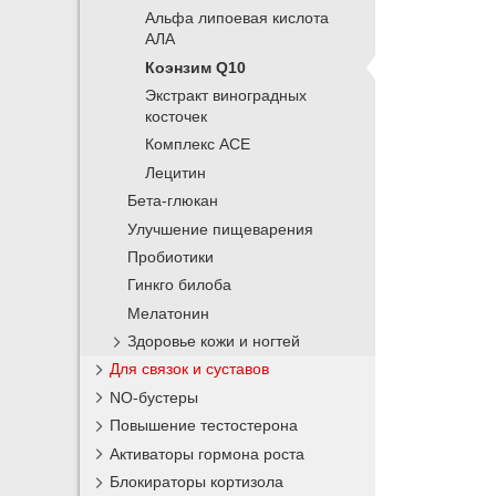
Альфа липоевая кислота
АЛА
Коэнзим Q10
Экстракт виноградных
косточек
Комплекс ACE
Лецитин
Бета-глюкан
Улучшение пищеварения
Пробиотики
Гинкго билоба
Мелатонин
Здоровье кожи и ногтей
Для связок и суставов
NO-бустеры
Повышение тестостерона
Активаторы гормона роста
Блокираторы кортизола