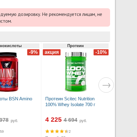
дуемую дозировку. Не рекомендуется лицам, не
истом.
нокислоты
Протеин
оты BSN Amino
Протеин Scitec Nutrition
100% Whey Isolate 700 г
4 225
руб.
руб.
59
2