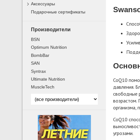
Аксессуары
Swanso
Подарочные сертификаты
Спосо
Производители
Здоро
BSN
Усили
Optimum Nutrition
Подде
BombBar
SAN
Основ
Syntrax
Ultimate Nutrition
CoQ10 помог
давления. Б
MuscleTech
свободные р
возрастом. 
организма, 
CoQ10 спосо
выносливост
угрозами.