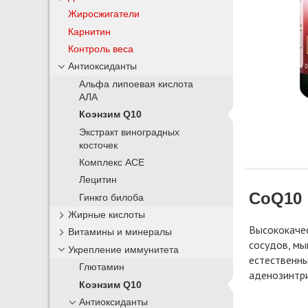
Жиросжигатели
Карнитин
Контроль веса
Антиоксиданты
Альфа липоевая кислота
АЛА
Коэнзим Q10
Экстракт виноградных
косточек
Комплекс ACE
Лецитин
CoQ10
Гинкго билоба
Жирные кислоты
Высококачес
Витамины и минералы
сосудов, мы
Укрепление иммунитета
естественны
Глютамин
аденозинтри
Коэнзим Q10
Антиоксиданты