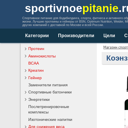
sportivnoe
pitanie
.
Спортивное питание для бодибилдинга, спорта, фитнеса и активного об
жизни. Лучшие протеины и гейнеры от BSN, Optimum Nutrition, Weider, 
других компаний с доставкой по Москве и всей России.
Категории
Производители
Цели
С
Магазин спорт
Протеин
Аминокислоты
Коэнз
BCAA
Креатин
Гейнер
Заменители питания
Спортивные батончики
Энергетики
Послетренировочные
комплексы
Изотонические напитки
Для снижения веса