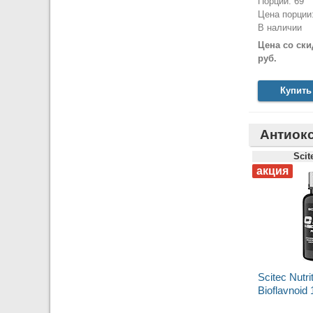
Порций: 69
Цена порции:
В наличии
Цена со ски
руб.
Купить
Антиок
Scit
Scitec Nutri
Bioflavnoid