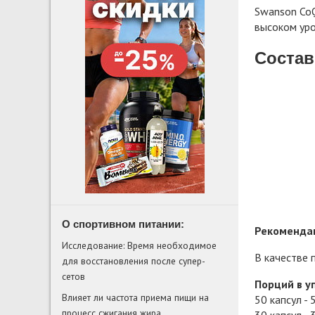
Swanson CoQ
высоком уро
Состав
О спортивном питании:
Рекомендац
Исследование: Время необходимое
В качестве 
для восстановления после супер-
сетов
Порций в у
Влияет ли частота приема пищи на
50 капсул - 
процесс сжигания жира
30 капсул - 