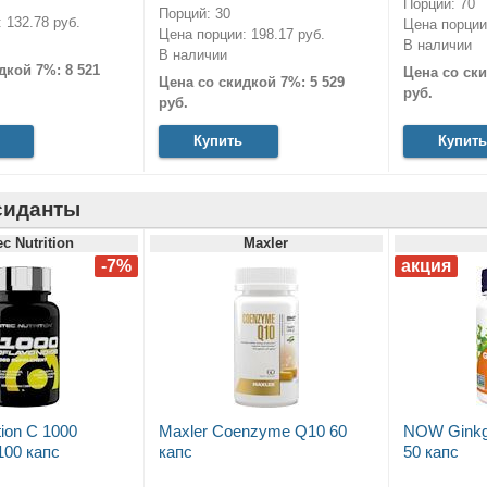
Порций: 70
Порций: 30
 132.78 руб.
Цена порции:
Цена порции: 198.17 руб.
В наличии
В наличии
дкой 7%: 8 521
Цена со ски
Цена со скидкой 7%: 5 529
руб.
руб.
Купить
Купить
сиданты
ec Nutrition
Maxler
tion C 1000
Maxler Coenzyme Q10 60
NOW Ginkgo
 100 капс
капс
50 капс