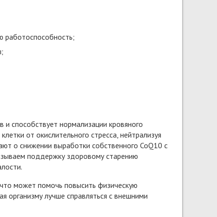
ю работоспособность;
;
в и способствует нормализации кровяного
летки от окислительного стресса, нейтрализуя
ают о снижении выработки собственного CoQ10 с
казываем поддержку здоровому старению
алости.
 что может помочь повысить физическую
ая организму лучше справляться с внешними