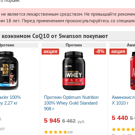
 не является лекарственным средством. Не превышайте рекомен
им 18 лет. Перед применением проконсультируйтесь со специал
с коэнзимом CoQ10 от Swanson покупают
Протеин
Протеин
Ами
xler 100%
Протеин Optimum Nutrition
Аминокисл
 2,27 кг
100% Whey Gold Standard
X 1010 г
908 г
5 440
.
5 945
руб.
107
249