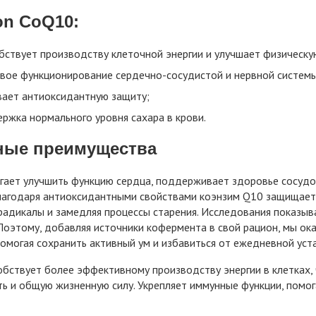
n CoQ10:
бствует производству клеточной энергии и улучшает физическу
вое функционирование сердечно-сосудистой и нервной системы
вает антиоксидантную защиту;
ржка нормального уровня сахара в крови.
ные преимущества
ает улучшить функцию сердца, поддерживает здоровье сосудо
лагодаря антиоксидантными свойствами коэнзим Q10 защищает к
адикалы и замедляя процессы старения. Исследования показыв
Поэтому, добавляя источники кофермента в свой рацион, мы о
помогая сохранить активный ум и избавиться от ежедневной уст
бствует более эффективному производству энергии в клетках,
ь и общую жизненную силу. Укрепляет иммунные функции, помог