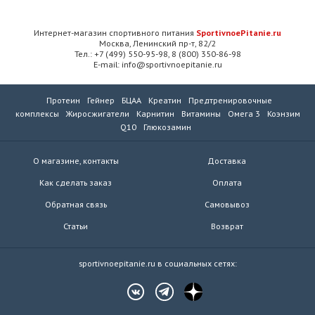
Интернет-магазин спортивного питания
SportivnoePitanie.ru
Москва, Ленинский пр-т, 82/2
Тел.: +7 (499) 550-95-98, 8 (800) 350-86-98
E-mail: info@sportivnoepitanie.ru
Протеин
Гейнер
БЦАА
Креатин
Предтренировочные
комплексы
Жиросжигатели
Карнитин
Витамины
Омега 3
Коэнзим
Q10
Глюкозамин
О магазине, контакты
Доставка
Как сделать заказ
Оплата
Обратная связь
Самовывоз
Статьи
Возврат
sportivnoepitanie.ru в социальных сетях: