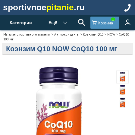
sportivnoe
pitanie
.ru
Категории
Ещё
Корзина
Магазин спортивного питания
>
Антиоксиданты
>
Коэнзим Q10
>
NOW
> CoQ10
100 мг
Коэнзим Q10 NOW CoQ10 100 мг