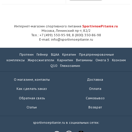
Интернет-магазин спортивного питания
SportivnoePitanie.ru
Москва, Ленинский пр-т, 82/2
Тел.: +7 (499) 550-95-98, 8 (800) 350-86-98
E-mail: info@sportivnoepitanie.ru
Протеин
Гейнер
БЦАА
Креатин
Предтренировочные
комплексы
Жиросжигатели
Карнитин
Витамины
Омега 3
Коэнзим
Q10
Глюкозамин
О магазине, контакты
Доставка
Как сделать заказ
Оплата
Обратная связь
Самовывоз
Статьи
Возврат
sportivnoepitanie.ru в социальных сетях: