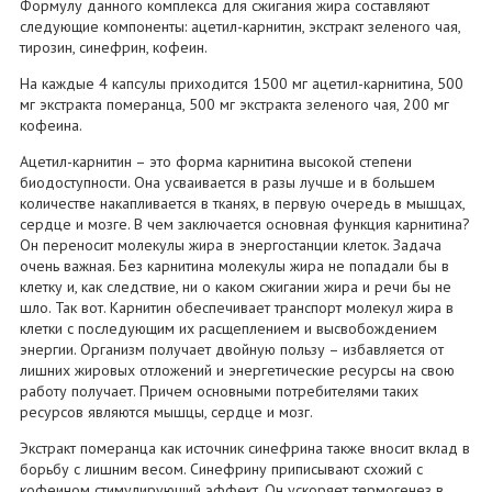
Формулу данного комплекса для сжигания жира составляют
следующие компоненты: ацетил-карнитин, экстракт зеленого чая,
тирозин, синефрин, кофеин.
На каждые 4 капсулы приходится 1500 мг ацетил-карнитина, 500
мг экстракта померанца, 500 мг экстракта зеленого чая, 200 мг
кофеина.
Ацетил-карнитин – это форма карнитина высокой степени
биодоступности. Она усваивается в разы лучше и в большем
количестве накапливается в тканях, в первую очередь в мышцах,
сердце и мозге. В чем заключается основная функция карнитина?
Он переносит молекулы жира в энергостанции клеток. Задача
очень важная. Без карнитина молекулы жира не попадали бы в
клетку и, как следствие, ни о каком сжигании жира и речи бы не
шло. Так вот. Карнитин обеспечивает транспорт молекул жира в
клетки с последующим их расщеплением и высвобождением
энергии. Организм получает двойную пользу – избавляется от
лишних жировых отложений и энергетические ресурсы на свою
работу получает. Причем основными потребителями таких
ресурсов являются мышцы, сердце и мозг.
Экстракт померанца как источник синефрина также вносит вклад в
борьбу с лишним весом. Синефрину приписывают схожий с
кофеином стимулирующий эффект. Он ускоряет термогенез в