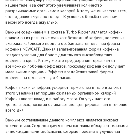
нашем теле и за счет этого увеличивает количество
растрачиваемых организмом калорий. К тому же он известен тем,
что подавляет чувство голода. В условиях борьбы с лишним
весом это всегда актуально.
Важным соединением в составе Turbo Ripper является кофеин,
причем он из разных источников: безводный кофеин, кофеин из
экстракта кайенского перца и особая запатентованная форма
кофеина NEWCAFF. Данная запатентованная форма кофеина
создает условия для более длительного высвобождения
кофеина в кровь. К тому же это предохраняет организм от
возможных побочных эффектов, поскольку кофеин он получает
маленькими порциями. Эффект воздействия такой формы
кофеина на организм – до 4 часов.
Кофеин, как и синефрин, ускоряет термогенез в теле и за счет
этого увеличивает порцию сжигаемых организмом калорий.
Кофеин вносит вклад и в работу мозга. Он улучшает его
деятельность, помогая оставаться сконцентрированным в течение
всего дня.
Важным составляющим данного комплекса является экстракт
зеленого чая. Содержащиеся в нем катехины обладают сильными
антиоксидантными свойствами, которые полезны в улучшении