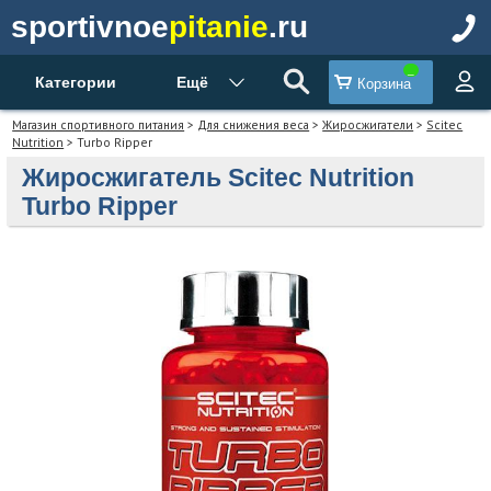
sportivnoe
pitanie
.ru
Категории
Ещё
Корзина
Магазин спортивного питания
>
Для снижения веса
>
Жиросжигатели
>
Scitec
Nutrition
> Turbo Ripper
Жиросжигатель Scitec Nutrition
Turbo Ripper