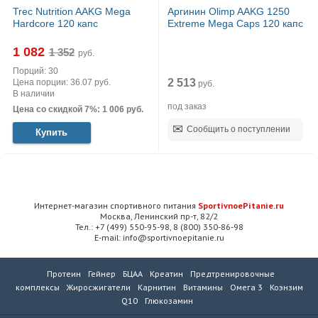
Trec Nutrition AAKG Mega
Аргинин Olimp AAKG 1250
Hardcore 120 капс
Extreme Mega Caps 120 капс
1 082
руб.
Порций: 30
2 513
Цена порции: 36.07 руб.
руб.
В наличии
под заказ
Цена со скидкой 7%: 1 006 руб.
Сообщить о поступлении
Купить
Интернет-магазин спортивного питания
SportivnoePitanie.ru
Москва, Ленинский пр-т, 82/2
Тел.: +7 (499) 550-95-98, 8 (800) 350-86-98
E-mail: info@sportivnoepitanie.ru
Протеин
Гейнер
БЦАА
Креатин
Предтренировочные
комплексы
Жиросжигатели
Карнитин
Витамины
Омега 3
Коэнзим
Q10
Глюкозамин