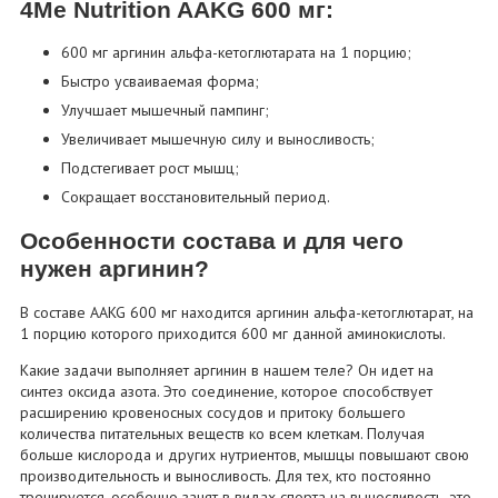
4Me Nutrition AAKG 600 мг:
600 мг аргинин альфа-кетоглютарата на 1 порцию;
Быстро усваиваемая форма;
Улучшает мышечный пампинг;
Увеличивает мышечную силу и выносливость;
Подстегивает рост мышц;
Сокращает восстановительный период.
Особенности состава и для чего
нужен аргинин?
В составе AAKG 600 мг находится аргинин альфа-кетоглютарат, на
1 порцию которого приходится 600 мг данной аминокислоты.
Какие задачи выполняет аргинин в нашем теле? Он идет на
синтез оксида азота. Это соединение, которое способствует
расширению кровеносных сосудов и притоку большего
количества питательных веществ ко всем клеткам. Получая
больше кислорода и других нутриентов, мышцы повышают свою
производительность и выносливость. Для тех, кто постоянно
тренируется, особенно занят в видах спорта на выносливость, это