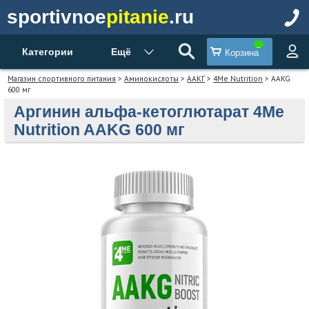
sportivnoe
pitanie
.ru
Категории
Ещё
Корзина
Магазин спортивного питания
>
Аминокислоты
>
ААКГ
>
4Me Nutrition
> AAKG
600 мг
Аргинин альфа-кетоглютарат 4Me
Nutrition AAKG 600 мг