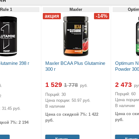
Rule 1
Maxler
Optim
lutamine 398 г
Maxler BCAA Plus Glutamine
Optimum Nut
300 г
Powder 300
1 529
2 473
.
руб.
ру
Порций: 60
Порций: 30
2
Цена порции:
Цена порции: 50.97 руб.
В наличии
В наличии
 31.45 руб.
Цена со ски
Цена со скидкой 7%: 1 422
руб.
руб.
дкой 7%: 2 194