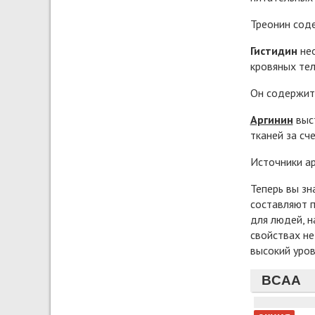
Треонин соде
Гистидин
нео
кровяных тел
Он содержитс
Аргинин
выст
тканей за сч
Источники арг
Теперь вы зн
составляют 
для людей, 
свойствах не
высокий уров
BCAA