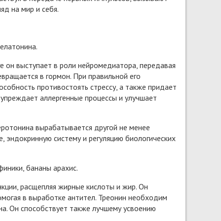
яд на мир и себя.
елатонина.
ге он выступает в роли нейромедиатора, передавая
евращается в гормон. При правильной его
особность противостоять стрессу, а также придает
дупреждает аллергенные процессы и улучшает
серотонина вырабатывается другой не менее
, эндокринную систему и регуляцию биологических
иники, бананы арахис.
нкции, расщепляя жирные кислоты и жир. Он
могая в выработке антител. Треонин необходим
ена. Он способствует также лучшему усвоению