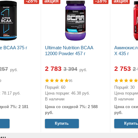
ve BCAA 375 г
Ultimate Nutrition BCAA
Аминокисл
12000 Powder 457 г
X 435 г
2 783
2 753
руб.
руб.
9
95
Порций: 60
Порций: 30
 78.17 руб.
Цена порции: 46.38 руб.
Цена порции:
В наличии
В наличии
дкой 7%: 2 181
Цена со скидкой 7%: 2 588
Цена со ски
руб.
руб.
Купить
Купить
ин