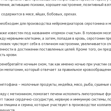
ения, активацию психики, хорошее настроение, позитивный взгл
содержится в мясе, яйцах, бобовых, орехах.
еобходим для производства нейромедиаторов серотонина и м
кже известен под названием «гормон счастья». В головном моз
ду нервными клетками, а затем, попадая в кровь, серотонин пр
ловек чувствует себя в отличном настроении, увеличивается сп
енности в достижении поставленных целей. Кроме того, он пре
ть крови.
ренебрегайте ночным сном, так как именно ночью при участии 
н мелатонин, который отвечает за правильное кровообращение
иптофана – молочные продукты, индейка, мясо, рыба, сушеные ф
аряду с метионином, помогает печени исполнять липотропные фу
т также сердечно-сосудистую, нервную и иммунную системы, по
и глицина и серина, которые участвуют в производстве коллаг
 веществ.