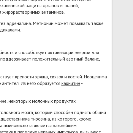
еханической защиты органов и тканей,
ля жирорастворимых витаминов.
нтез адреналина. Метионин может повышать также
адикалами.
бность и способствует активизации энергии для
н поддерживает положительный азотный баланс,
твует крепости хряща, связок и костей. Неоценима
 антител. Из него образуется
карнитин
-
тине, некоторых молочных продуктах.
головного мозга, который способен поднять общий
едшественника тирозина, из которого, кроме
та аминокислота является важнейшим
ствуя в передаче нервных импульсов, вызывают