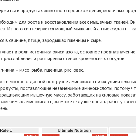
ржится в продуктах животного происхождения, молочных проду
бходим для роста и восстановления всех мышечных тканей. Он 
ец. Из него синтезируется мощный мышечный антиоксидант – ка
я в свинине, птице, зародышах пшеницы и сыре.
упает в роли источника окиси азота, основное предназначение 
ет расслабления и расширения стенок кровеносных сосудов.
инина – мясо, рыба, пшеница, рис, овес.
аете многое о данной подгруппе аминокислот и их удивительны
продукты, поставляющие незаменимые аминокислоты, потому чт
наращивающих мышечную массу, работающих на силовые показат
заменимых аминокислот, вы можете лучше понять работу своего
ень.
Rule 1
Ultimate Nutrition