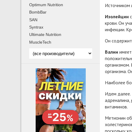
Источником л
Optimum Nutrition
BombBar
Изолейцин
с
SAN
крови. Он уч
Syntrax
инфекции. Кр
Ultimate Nutrition
Он содержитс
MuscleTech
Валин
имеет
положительно
организмом. 
организма. О
Наиболее бог
Идем далее.
адреналина,
витаминов.
Метионин об
холестеринов
поскольку хо