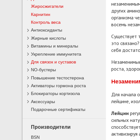
незаменимыми
Жиросжигатели
других амино
Карнитин
организма че
Контроль веса
восемь неза
Антиоксиданты
Существует т
Жирные кислоты
это связано?
Витамины и минералы
себя достато
Укрепление иммунитета
Незаменимые 
Для связок и суставов
роста, здоро
NO-бустеры
Повышение тестостерона
Незамени
Активаторы гормона роста
Блокираторы кортизола
Для начала о
лейцине, изо
Аксессуары
Подарочные сертификаты
Лейцин
регу
сильных нату
способствует
Производители
активизируя 
BSN