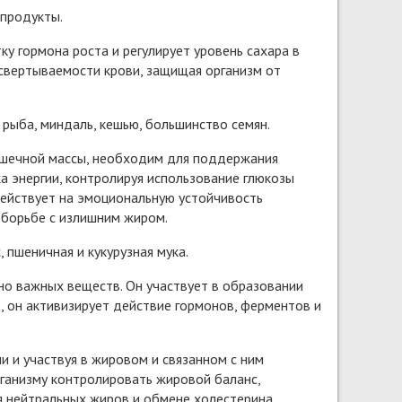
 продукты.
 гормона роста и регулирует уровень сахара в
 свертываемости крови, защищая организм от
 рыба, миндаль, кешью, большинство семян.
шечной массы, необходим для поддержания
а энергии, контролируя использование глюкозы
действует на эмоциональную устойчивость
 борьбе с излишним жиром.
, пшеничная и кукурузная мука.
о важных веществ. Он участвует в образовании
, он активизирует действие гормонов, ферментов и
 и участвуя в жировом и связанном с ним
рганизму контролировать жировой баланс,
я нейтральных жиров и обмене холестерина.