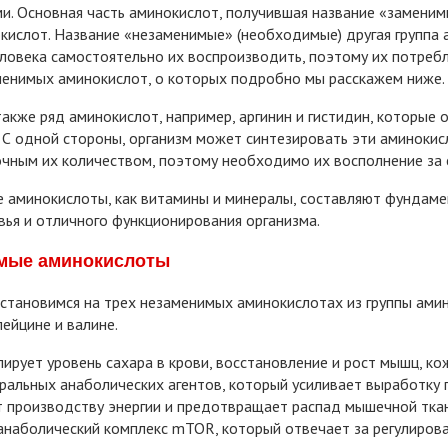
. Основная часть аминокислот, получившая название «заменим
кислот. Название «незаменимые» (необходимые) другая группа 
ловека самостоятельно их воспроизводить, поэтому их потребл
менимых аминокислот, о которых подробно мы расскажем ниже.
акже ряд аминокислот, например, аргинин и гистидин, которые 
 С одной стороны, организм может синтезировать эти аминокисл
чным их количеством, поэтому необходимо их восполнение за 
аминокислоты, как витамины и минералы, составляют фундамен
вья и отличного функционирования организма.
мые аминокислоты
становимся на трех незаменимых аминокислотах из группы ами
лейцине и валине.
лирует уровень сахара в крови, восстановление и рост мышц, ко
ральных анаболических агентов, который усиливает выработку 
 производству энергии и предотвращает распад мышечной ткани
анаболический комплекс mTOR, который отвечает за регулирова