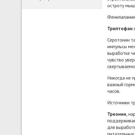
остроту мышл
Фенилаланин 
Триптофан
н
Серотонин та
импульсы меж
выработке че
чувство увер
свертываемос
Никогда не п
важный гормо
часов.
Источники тр
Треонин
, н
поддерживае
для выработк
питательных