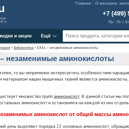
Главная
О магазине, конт
ru
+7 (499) 
раза
MHP и
Пн - Пт с 9
кидки и акции
Ещё
итание
>
Библиотека
> EAAs – незаменимые аминокислоты.
– незаменимые аминокислоты
тсмен, то вы непременно интересуетесь особенностями наращи
м материалом наших мышечных тканей являются аминокислоты,
уществует множество групп
аминокислот
. В данной статье мы п
остальных аминокислот и остановимся на каждой из них отдель
незаменимых аминокислот от общей массы амино
ий день выделяют порядка 22 основных аминокислот, обращающ