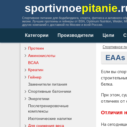
sportivnoe
pitanie
.
Спортивное питание для бодибилдинга, спорта, фитнеса и активного об
жизни. Лучшие протеины и гейнеры от BSN, Optimum Nutrition, Weider, 
других компаний с доставкой по Москве и всей России.
Категории
Производители
Цели
С
Спортивное п
Протеин
Аминокислоты
EAAs 
BCAA
Креатин
Если вы спор
строительны
Гейнер
белка.
Заменители питания
Спортивные батончики
При этом, с
Энергетики
отличиях от 
Послетренировочные
комплексы
Отличия 
Изотонические напитки
На сегодняшн
Для снижения веса