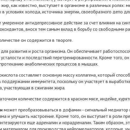
жир, как известно, выступает в организме в различных ролях: м
в условиях холода, источника энергии, своеобразного депо д
 умеренное антидепрессивное действие за счет влияния на си
оксидантов, внося тем самым вклад в борьбу со свободными р
личестве он содержится в твороге.
для развития и роста организма. Он обеспечивает работоспосо
усталости и последствий перетренированности. Кроме того, о
протеканию анаболических процессов в мышцах.
кислота составляет основную массу коллагена, который способс
в поддержании иммунитета, поскольку он участвует в выработке
, участвующая в сжигании жира.
аточном количестве содержится в красном мясе, индейке, куря
н
может преобразовываться в дофамин - сигнальный медиатор 
зма и улучшить настроение. Кроме того, он выступает в роли пр
нтезируются еще адреналин и норадреналин. Таким образом, э
м материалом для производства нейромедиаторов, которые, уча