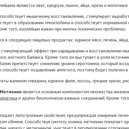
ейцина являются овес, кукуруза, пшено, яйца, орехи и молочные
пособствует мышечному восстановлению, стимулирует выработку
аствует в образовании гемоглобина и способствует нормальной
оме того, изолейцин важен при многих психических проблемах.
я в следующих пищевых продуктах: куриное мясо, печень, яйца,
 стимулирующий эффект при наращивании и восстановлении мы
го азотного баланса. Кроме того он выступает в роли источник
Валин препятствует снижению уровня серотонина, который воз
н способствует подавлению аппетита, поэтому будет полезен в
аты валином говядина, куриное филе, лосось, грецкие орехи, рис
Метионин
является основным компонентом множества жизненн
креатина
и других биологически важных соединений. Кроме того
ладает липотропным свойством, предупреждая ожирение печени
ом обмене. Способствуя синтезу холина, метионин помогает о
лин, наряду с метионином, участвует в регулировании отложени