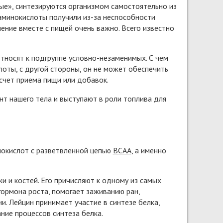
ые», синтезируются организмом самостоятельно из
аминокислоты получили из-за неспособности
ение вместе с пищей очень важно. Всего известно
относят к подгруппе условно-незаменимых. С чем
оты, с другой стороны, он не может обеспечить
счет приема пищи или добавок.
т нашего тела и выступают в роли топлива для
нокислот с разветвленной цепью
BCAA
, а именно
жи и костей. Его причисляют к одному из самых
гормона роста, помогает заживанию ран,
. Лейцин принимает участие в синтезе белка,
ние процессов синтеза белка.