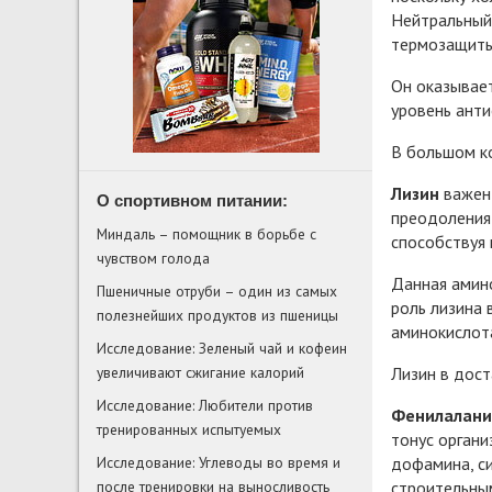
Нейтральный 
термозащиты 
Он оказывает
уровень анти
В большом ко
Лизин
важен 
О спортивном питании:
преодоления 
Миндаль – помощник в борьбе с
способствуя 
чувством голода
Данная амино
Пшеничные отруби – один из самых
роль лизина 
полезнейших продуктов из пшеницы
аминокислота
Исследование: Зеленый чай и кофеин
Лизин в дост
увеличивают сжигание калорий
Исследование: Любители против
Фенилалани
тренированных испытуемых
тонус органи
дофамина, си
Исследование: Углеводы во время и
строительны
после тренировки на выносливость