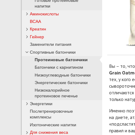
Готовые протеиновые
напитки
Аминокислоты
BCAA
Креатин
Гейнер
Заменители питания
Спортивные батончики
Протеиновые батончики
Вы – то, чт
Батончики с карнитином
Grain Oatm
Низкоуглеводные батончики
тех, у кого
Энергетические батончики
сывороточны
Низкокалорийное
отличаются 
протеиновое печенье
только нату
Энергетики
Именно поэт
Послетренировочные
на диете, а
комплексы
«подсластят
Изотонические напитки
правил и ва
Для снижения веса