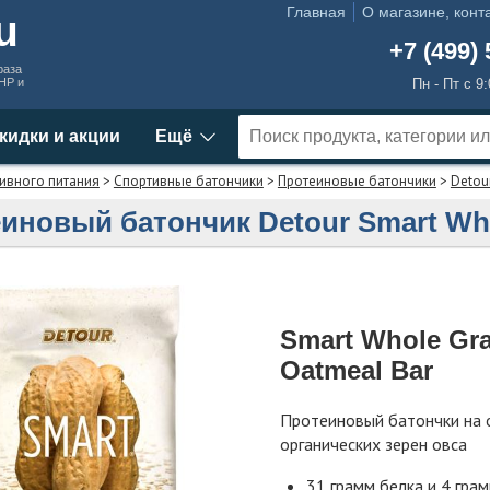
Главная
О магазине, конт
ru
+7 (499) 
раза
MHP и
Пн - Пт с 9
кидки и акции
Ещё
ивного питания
>
Спортивные батончики
>
Протеиновые батончики
>
Detou
иновый батончик Detour Smart Who
Smart Whole Gra
Oatmeal Bar
Протеиновый батончки на 
органических зерен овса
31 грамм белка и 4 гра