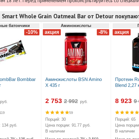
им 18 лет. Перед применением проконсультируйтесь со специал
 Smart Whole Grain Oatmeal Bar от Detour покупаю
ные батончики
Аминокислоты
BombBar Bombbar
Аминокислоты BSN Amino
Протеин Ru
г
X 435 г
Blend 2,27 
2 753
8 923
руб.
руб.
119
59
Порций: 30
Порций: 65
 134 руб.
Цена порции: 91.77 руб.
Цена порции:
В наличии
В наличии