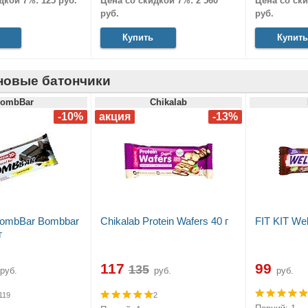
дкой 7%: 125 руб.
Цена со скидкой 7%: 2 560
Цена со ски
руб.
руб.
Купить
Купить
новые батончики
ombBar
Chikalab
BombBar Bombbar
Chikalab Protein Wafers 40 г
FIT KIT Wel
г
117
99
руб.
руб.
руб.
119
2