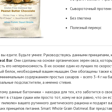
Сывороточный протеин 
Без глютена
Полезный перекус
о вы едите. Будьте умнее. Руководствуясь данными принципами
eal Bar
. Они сделаны на основе органических зерен овса, кото
 есть его непереносимость. В их основе один из лучших по скоро
й белок, необходимый вашим мышцам. Они обогащены также кле
минимальным содержанием простых сахаров – всего 3-4 г на бато
ральные подсластители, а именно стевия.
ому данные батончики – находка для тех, кто заботится о свое
тлет в стадии сушки или просто тот, кому не все равно, что он е
 пилюлю» вашего рутинного диетического рациона и подарят вам
ших принципов питания. Smart Whole Grain Oatmeal Bar предста