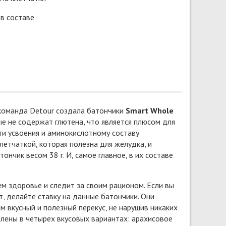
в составе
, команда Detour создала батончики
Smart Whole
рые не содержат глютена, что является плюсом для
сти усвоения и аминокислотному составу
тчаткой, которая полезна для желудка, и
нчик весом 38 г. И, самое главное, в их составе
м здоровье и следит за своим рационом. Если вы
ст, делайте ставку на данные батончики. Они
 вкусный и полезный перекус, не нарушив никаких
влены в четырех вкусовых вариантах: арахисовое