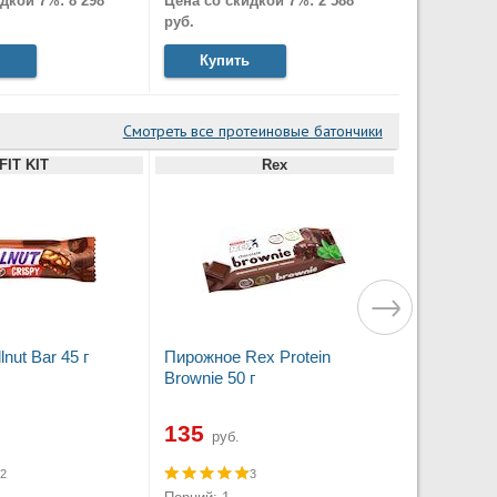
дкой 7%: 8 298
Цена со скидкой 7%: 2 588
руб.
Купить
Смотреть все протеиновые батончики
FIT KIT
Rex
lnut Bar 45 г
Пирожное Rex Protein
Brownie 50 г
135
руб.
2
3