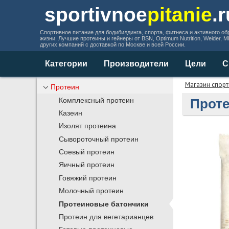
sportivnoe
pitanie
.
Спортивное питание для бодибилдинга, спорта, фитнеса и активного об
жизни. Лучшие протеины и гейнеры от BSN, Optimum Nutrition, Weider, 
других компаний с доставкой по Москве и всей России.
Категории
Производители
Цели
С
Магазин спорт
Протеин
Проте
Комплексный протеин
Казеин
Изолят протеина
Сывороточный протеин
Соевый протеин
Яичный протеин
Говяжий протеин
Молочный протеин
Протеиновые батончики
Протеин для вегетарианцев