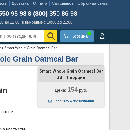
акты
Доставка
Оплата
Самовывоз
Обратная связь
550 95 98
8 (800) 350 86 98
:00 до 22:00, в выходные с 10:00 до 21:00
Корзина
r
> Smart Whole Grain Oatmeal Bar
le Grain Oatmeal Bar
Smart Whole Grain Oatmeal Bar
38 г 1 порция
154
in
Цена:
руб.
Сообщить о поступлении
основе
мма клетчатки