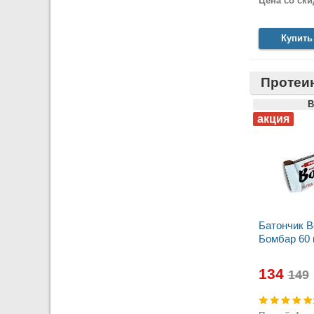
Цена со ски
Купить
Протеи
B
Батончик 
Бомбар 60 
134