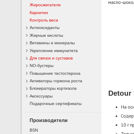
масло-шокол
Жиросжигатели
Карнитин
Контроль веса
Антиоксиданты
Жирные кислоты
Витамины и минералы
Укрепление иммунитета
Для связок и суставов
NO-бустеры
Повышение тестостерона
Активаторы гормона роста
Блокираторы кортизола
Detour
Аксессуары
Подарочные сертификаты
На ос
Содер
Производители
10 г п
BSN
Только