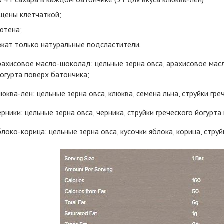
щены клетчаткой;
ютена;
жат только натуральные подсластители.
рахисовое масло-шоколад: цельные зерна овса, арахисовое масл
йогурта поверх батончика;
люква-лен: цельные зерна овса, клюква, семена льна, струйки гре
ерники: цельные зерна овса, черника, струйки греческого йогурта
блоко-корица: цельные зерна овса, кусочки яблока, корица, струй