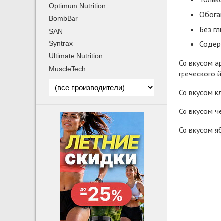
Optimum Nutrition
Обога
BombBar
Без гл
SAN
Содер
Syntrax
Ultimate Nutrition
Со вкусом а
MuscleTech
греческого 
Со вкусом к
Со вкусом ч
Со вкусом я