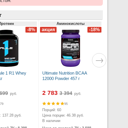
истом.
т
Протеин
Аминокислоты
le 1 R1 Whey
Ultimate Nutrition BCAA
кг
12000 Powder 457 г
2 783
руб.
руб.
79
95
Порций: 60
 137.28 руб.
Цена порции: 46.38 руб.
В наличии