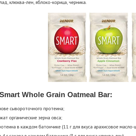
ад, клюква-лен, яблоко-корица, черника.
 Smart Whole Grain Oatmeal Bar:
нове сывороточного протеина;
жат органические зерна овса;
ротеина в каждом батончике (11 г для вкуса арахисовое масло-
 4 г сахара в каждом батончике (3 г для вкуса клюква-лен)