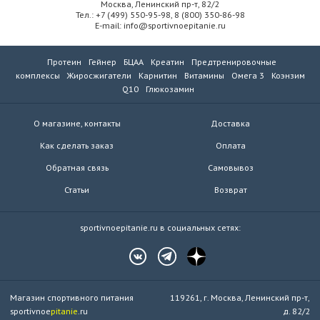
Москва, Ленинский пр-т, 82/2
Тел.: +7 (499) 550-95-98, 8 (800) 350-86-98
E-mail: info@sportivnoepitanie.ru
Протеин
Гейнер
БЦАА
Креатин
Предтренировочные
комплексы
Жиросжигатели
Карнитин
Витамины
Омега 3
Коэнзим
Q10
Глюкозамин
О магазине, контакты
Доставка
Как сделать заказ
Оплата
Обратная связь
Самовывоз
Статьи
Возврат
sportivnoepitanie.ru в социальных сетях:
Магазин спортивного питания
119261, г. Москва, Ленинский пр-т,
sportivnoe
pitanie
.ru
д. 82/2