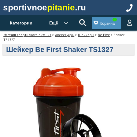
sportivnoe
pitanie
.ru
Категории
Ещё
Корзина
Магазин спортивного питания
>
Аксессуары
>
Шейкеры
>
Be First
> Shaker
TS1327
Шейкер Be First Shaker TS1327