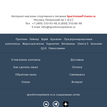
Интернет-магазин спортивного питания
SportivnoePitanie.ru
Москва, Ленинский пр-т, 82/2
Тел.: +7 (499) 550-95-98, 8 (800) 350-86-98
E-mail: info@sportivnoepitanie.ru
Протеин
Гейнер
БЦАА
Креатин
Предтренировочные
комплексы
Жиросжигатели
Карнитин
Витамины
Омега 3
Коэнзим
Q10
Глюкозамин
О магазине, контакты
Доставка
Как сделать заказ
Оплата
Обратная связь
Самовывоз
Статьи
Возврат
sportivnoepitanie.ru в социальных сетях: