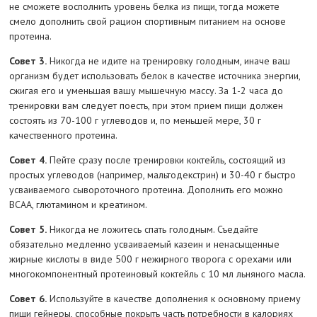
не сможете восполнить уровень белка из пищи, тогда можете
смело дополнить свой рацион спортивным питанием на основе
протеина.
Совет 3.
Никогда не идите на тренировку голодным, иначе ваш
организм будет использовать белок в качестве источника энергии,
сжигая его и уменьшая вашу мышечную массу. За 1-2 часа до
тренировки вам следует поесть, при этом прием пищи должен
состоять из 70-100 г углеводов и, по меньшей мере, 30 г
качественного протеина.
Совет 4.
Пейте сразу после тренировки коктейль, состоящий из
простых углеводов (например, мальтодекстрин) и 30-40 г быстро
усваиваемого сывороточного протеина. Дополнить его можно
BCAA, глютамином и креатином.
Совет 5.
Никогда не ложитесь спать голодным. Съедайте
обязательно медленно усваиваемый казеин и ненасыщенные
жирные кислоты в виде 500 г нежирного творога с орехами или
многокомпонентный протеиновый коктейль с 10 мл льняного масла.
Совет 6.
Используйте в качестве дополнения к основному приему
пищи
гейнеры
, способные покрыть часть потребности в калориях