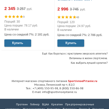
2 345
2 996
руб.
руб.
9
48
Порций: 30
Порций: 120
Цена порции: 78.17 руб.
Цена порции: 24.97 руб.
В наличии
В наличии
Цена со скидкой 7%: 2 181 руб.
Цена со скидкой 7%: 2 786 руб.
Купить
Купить
Ещё:
Как бороться с приступами зверского аппетита?
Витамины в жизни спортсмена.
Как выбрать лучший креатин?
Интернет-магазин спортивного питания
SportivnoePitanie.ru
Москва, Ленинский пр-т, 82/2
Тел.: +7 (499) 550-95-98, 8 (800) 350-86-98
E-mail: info@sportivnoepitanie.ru
Протеин
Гейнер
БЦАА
Креатин
Предтренировочные
комплексы
Жиросжигатели
Карнитин
Витамины
Омега 3
Коэнзим