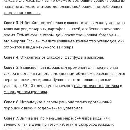
каждые 2-3 часа. Если вы не сможете восполнить уровень белка из
пищи, тогда можете смело дополнить свой рацион потреблением
спортивного питания
.
Совет 3.
Избегайте потребления излишнего количество углеводов,
таких как рис, макароны, картофель и хлеб, особенно в вечернее
время. Есть их лучше утром, до и после тренировки. Углеводы –
это энергия. Если вы съедите излишнее количество углеводов, они
отложатся в виде ненужного вам жира.
Совет 4.
Откажитесь от сладкого, фастфуда и алкоголя.
Совет 5.
Единственным идеальным временем для поступления
сахара в организм атлета с медленным обменом веществ является
период после тренировки. Лучше всего дополнить простые
углеводы 30-40 г легко усваиваемого
сывороточного протеина
и
моногидратом креатина
.
Совет 6.
Используйте в своем рационе только протеиновый
порошок с низким содержанием углеводов.
Совет 7.
Выпивайте, по меньшей мере, 3-4 литра воды или
зеленого чая в день, при этом избегайте сахаросодержащих