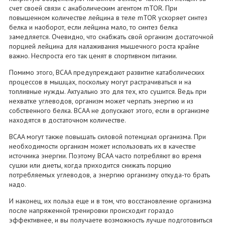
счет своей связи с анаболическим агентом mTOR. При
повышенном количестве лейцина в теле mTOR ускоряет синтез
белка и наоборот, если лейцина мало, то синтез белка
замедляется. Очевидно, что снабжать свой организм достаточной
порцией лейцина для налаживания мышечного роста крайне
важно. Неспроста его так ценят в спортивном питании.
Помимо этого, BCAA предупреждают развитие катаболических
процессов в мышцах, поскольку могут растрачиваться и на
топливные нужды. Актуально это для тех, кто сушится. Ведь при
нехватке углеводов, организм может черпать энергию и из
собственного белка. BCAA не допускают этого, если в организме
находятся в достаточном количестве.
BCAA могут также повышать силовой потенциал организма. При
необходимости организм может использовать их в качестве
источника энергии. Поэтому BCAA часто потребляют во время
сушки или диеты, когда приходится снижать порцию
потребляемых углеводов, а энергию организму откуда-то брать
надо.
И наконец, их польза еще и в том, что восстановление организма
после напряженной тренировки происходит гораздо
эффективнее, и вы получаете возможность лучше подготовиться