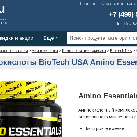
Главная
О магазине, конт
ru
+7 (499) 
раза
MHP и
Пн - Пт с 9
кидки и акции
Ещё
ивного питания
>
Аминокислоты
>
Комплексы аминокислот
>
BioTech USA
> 
кислоты BioTech USA Amino Essen
Amino Essential
Аминокислотный комплекс 
оптимального мышечного р
Быстрое усвоение