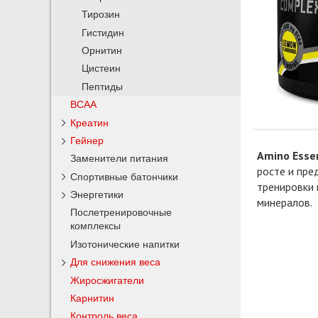
Тирозин
Гистидин
Орнитин
Цистеин
Пептиды
BCAA
Креатин
Гейнер
Amino Essen
Заменители питания
росте и пре
Спортивные батончики
тренировки 
Энергетики
минералов.
Послетренировочные
комплексы
Изотонические напитки
Для снижения веса
Жиросжигатели
Карнитин
Контроль веса