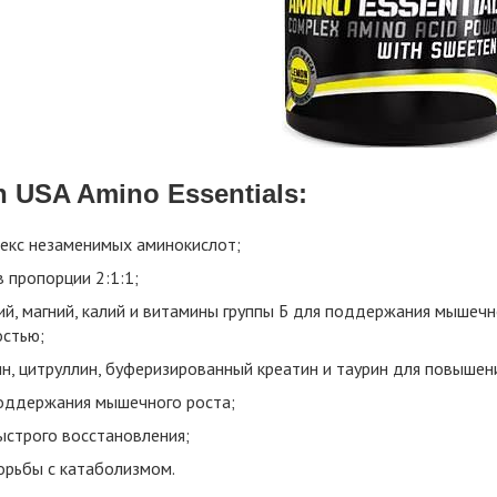
h USA Amino Essentials:
екс незаменимых аминокислот;
 пропорции 2:1:1;
ий, магний, калий и витамины группы Б для поддержания мышеч
остью;
ин, цитруллин, буферизированный креатин и таурин для повышен
оддержания мышечного роста;
ыстрого восстановления;
орьбы с катаболизмом.