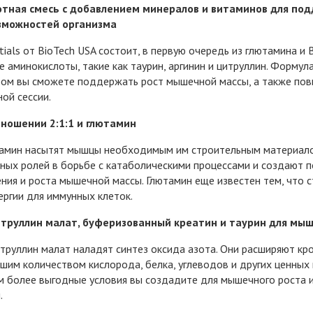
тная смесь с добавлением минералов и витаминов для по
зможностей организма
tials от BioTech USA состоит, в первую очередь из глютамина и
 аминокислоты, такие как таурин, аргинин и цитруллин. Формул
ом вы сможете поддержать рост мышечной массы, а также пов
ой сессии.
тношении 2:1:1 и глютамин
тамин насытят мышцы необходимым им строительным материал
вных ролей в борьбе с катаболическими процессами и создают 
ния и роста мышечной массы. Глютамин еще известен тем, что 
ергии для иммунных клеток.
итруллин малат, буферизованный креатин и таурин для мы
итруллин малат наладят синтез оксида азота. Они расширяют кр
им количеством кислорода, белка, углеводов и других ценных 
м более выгодные условия вы создадите для мышечного роста и
.