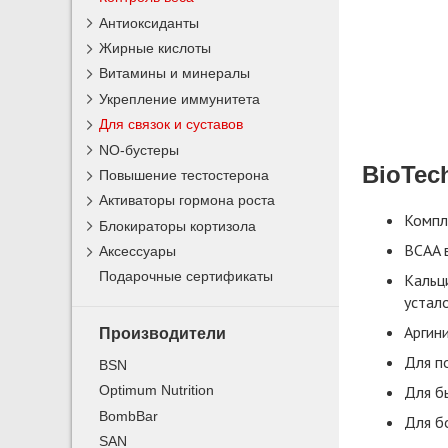
Антиоксиданты
Жирные кислоты
Витамины и минералы
Укрепление иммунитета
Для связок и суставов
NO-бустеры
BioTec
Повышение тестостерона
Активаторы гормона роста
Компл
Блокираторы кортизола
BCAA в
Аксессуары
Подарочные сертификаты
Кальц
устал
Аргин
Производители
Для п
BSN
Для б
Optimum Nutrition
BombBar
Для б
SAN