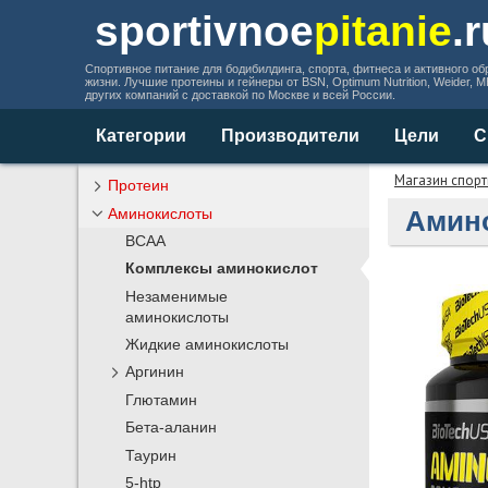
sportivnoe
pitanie
.
Спортивное питание для бодибилдинга, спорта, фитнеса и активного об
жизни. Лучшие протеины и гейнеры от BSN, Optimum Nutrition, Weider, 
других компаний с доставкой по Москве и всей России.
Категории
Производители
Цели
С
Магазин спорт
Протеин
Аминокислоты
Амино
BCAA
Комплексы аминокислот
Незаменимые
аминокислоты
Жидкие аминокислоты
Аргинин
Глютамин
Бета-аланин
Таурин
5-htp