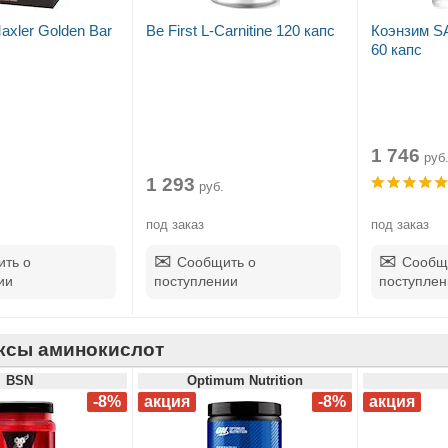
axler Golden Bar
Be First L-Carnitine 120 капс
Коэнзим S
60 капс
1 746
руб
1 293
руб.
под заказ
под заказ
ть о
Сообщить о
Сообщ
ии
поступлении
поступлен
ксы аминокислот
BSN
Optimum Nutrition