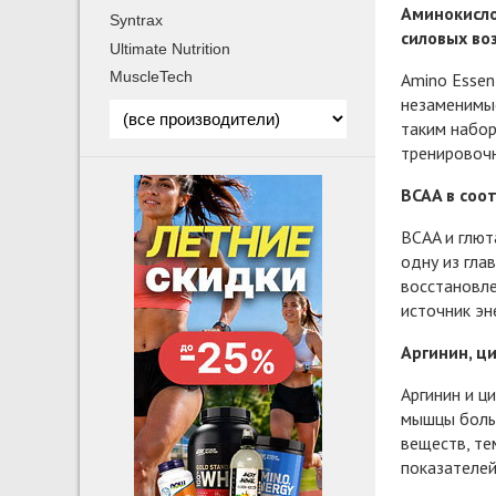
Аминокисло
Syntrax
силовых во
Ultimate Nutrition
MuscleTech
Amino Essen
незаменимые
таким набор
тренировочн
BCAA в соо
BCAA и глю
одну из гла
восстановле
источник эн
Аргинин, ц
Аргинин и ц
мышцы больш
веществ, те
показателей