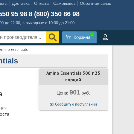
акты
Доставка
Оплата
Самовывоз
Обратная связь
550 95 98
8 (800) 350 86 98
:00 до 22:00, в выходные с 10:00 до 21:00
Корзина
Amino Essentials
tials
Amino Essentials 300 г 25
порций
901
s
Цена:
руб.
Сообщить о поступлении
для
оста