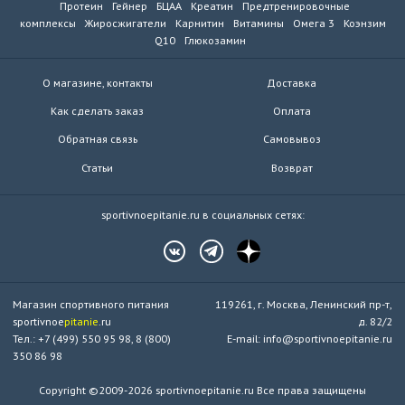
Протеин
Гейнер
БЦАА
Креатин
Предтренировочные
комплексы
Жиросжигатели
Карнитин
Витамины
Омега 3
Коэнзим
Q10
Глюкозамин
О магазине, контакты
Доставка
Как сделать заказ
Оплата
Обратная связь
Самовывоз
Статьи
Возврат
sportivnoepitanie.ru в социальных сетях:
Магазин спортивного питания
119261, г. Москва, Ленинский пр-т,
sportivnoe
pitanie
.ru
д. 82/2
Тел.: +7 (499) 550 95 98, 8 (800)
E-mail: info@sportivnoepitanie.ru
350 86 98
Copyright ©2009-2026 sportivnoepitanie.ru Все права защищены