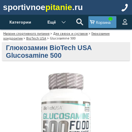
sportivnoe
pitanie
.ru
Категории
Ещё
Корзина
Магазин спортивного питания
>
Для связок и суставов
>
Глюкозамин
хондроитин
>
BioTech USA
> Glucosamine 500
Глюкозамин BioTech USA
Glucosamine 500