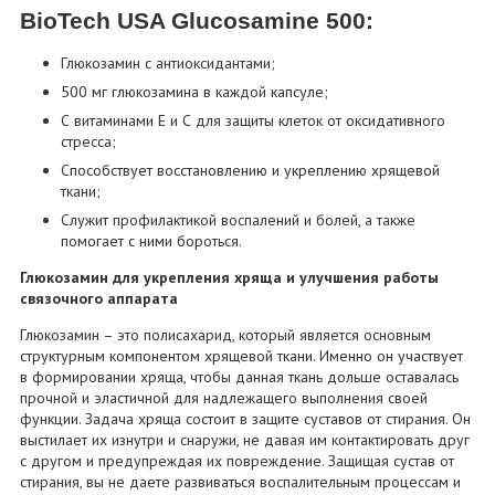
BioTech USA Glucosamine 500:
Глюкозамин с антиоксидантами;
500 мг глюкозамина в каждой капсуле;
С витаминами Е и С для защиты клеток от оксидативного
стресса;
Способствует восстановлению и укреплению хрящевой
ткани;
Служит профилактикой воспалений и болей, а также
помогает с ними бороться.
Глюкозамин для укрепления хряща и улучшения работы
связочного аппарата
Глюкозамин – это полисахарид, который является основным
структурным компонентом хрящевой ткани. Именно он участвует
в формировании хряща, чтобы данная ткань дольше оставалась
прочной и эластичной для надлежащего выполнения своей
функции. Задача хряща состоит в защите суставов от стирания. Он
выстилает их изнутри и снаружи, не давая им контактировать друг
с другом и предупреждая их повреждение. Защищая сустав от
стирания, вы не даете развиваться воспалительным процессам и