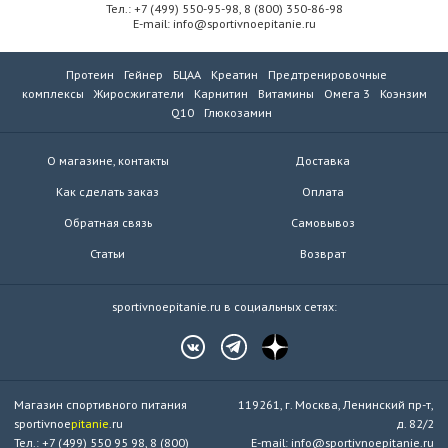
Тел.: +7 (499) 550-95-98, 8 (800) 350-86-98
E-mail: info@sportivnoepitanie.ru
Протеин
Гейнер
БЦАА
Креатин
Предтренировочные
комплексы
Жиросжигатели
Карнитин
Витамины
Омега 3
Коэнзим
Q10
Глюкозамин
О магазине, контакты
Доставка
Как сделать заказ
Оплата
Обратная связь
Самовывоз
Статьи
Возврат
sportivnoepitanie.ru в социальных сетях:
Магазин спортивного питания
119261, г. Москва, Ленинский пр-т,
sportivnoe
pitanie
.ru
д. 82/2
Тел.: +7 (499) 550 95 98, 8 (800)
E-mail: info@sportivnoepitanie.ru