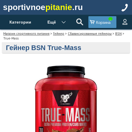
sportivnoe
pitanie
.ru
Категории
Ещё
Корзина
Магазин спортивного питания
>
Гейнер
>
Сбалансированные гейнеры
>
BSN
>
True-Mass
Гейнер BSN True-Mass