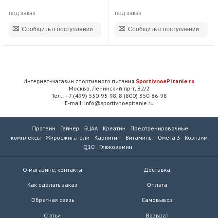
под заказ
под заказ
Сообщить о поступлении
Сообщить о поступлении
Интернет-магазин спортивного питания
SportivnoePitanie.ru
Москва, Ленинский пр-т, 82/2
Тел.: +7 (499) 550-95-98, 8 (800) 350-86-98
E-mail: info@sportivnoepitanie.ru
Протеин
Гейнер
БЦАА
Креатин
Предтренировочные
комплексы
Жиросжигатели
Карнитин
Витамины
Омега 3
Коэнзим
Q10
Глюкозамин
О магазине, контакты
Доставка
Как сделать заказ
Оплата
Обратная связь
Самовывоз
Статьи
Возврат