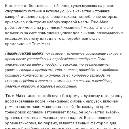
В отличие от большинства гейнеров, существующих на рынке
спортивного питания и использующих в качестве источника
калорий дешевое сырье в виде сахара, потребление которых
приводило к быстрому набору жировой массы, True-Mass
работает именно на рост чистой мышечной массы. Это стало
возможно за счет применения углеводов с низким гликемическим
индексом, поэтому из года в год, потребители отдают
предпочтение True-Mass.
Гликемический индекс
показывает изменение содержание сахара в
крови после употребления определённого продукта. Если
гликемический индекс продукта высокий, то увеличивается
уровень сахара в организме, что, в итоге, приведёт к выработке
большого количества инсулина, из-за которого углеводы не
смогут перейти в гликоген в мышцах и в печени, а перейдут,
главным образом, в жировые накопления.
True-Mass
также способствует быстрому и лучшему мышечному
восстановлению после интенсивных силовых нагрузок, включая
ремонт микротравм мышечных тканей. Поскольку во время
тренировок организм затрачивает большое количество энергии,
уровень гликогена в мышцах резко падает. Восстановление
уровня гликогена, во-первых, является важным фактором для
каждого бодибилдера и спортсмена, потому что его недостаток