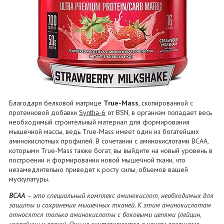
Благодаря белковой матрице
True-Mass
, скопированной с
протеиновой добавки
Syntha-6
от BSN, в организм попадает весь
необходимый строительный материал для формирования
мышечной массы, ведь True-Mass имеет один из богатейших
аминокислотных профилей. В сочетании с аминокислотами BCAA,
которыми True-Mass также богат, вы выйдите на новый уровень в
построении и формировании новой мышечной ткани, что
незамедлительно приведет к росту силы, объемов вашей
мускулатуры.
BCAA
– это специальный комплекс аминокислот, необходимых для
защиты и сохранения мышечных тканей. К этим аминокислотам
относятся только аминокислоты с боковыми цепями (лейцин,
изолейцин и валин). Они не синтезируются в нашем организме,