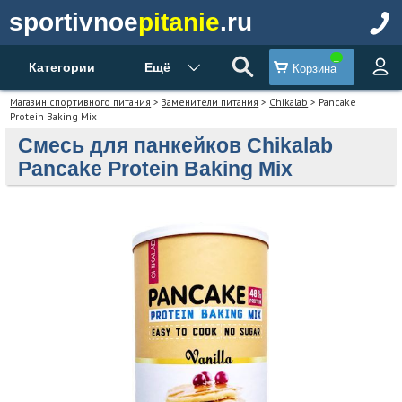
sportivnoe
pitanie
.ru
Категории
Ещё
Корзина
Магазин спортивного питания
>
Заменители питания
>
Chikalab
> Pancake
Protein Baking Mix
Смесь для панкейков Chikalab
Pancake Protein Baking Mix