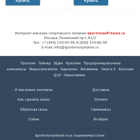
Купить
Купить
Интернет-магазин спортивного питания
SportivnoePitanie.ru
Москва, Ленинский пр-т, 82/2
Тел.: +7 (499) 550-95-98, 8 (800) 350-86-98
E-mail: info@sportivnoepitanie.ru
Протеин
Гейнер
БЦАА
Креатин
Предтренировочные
комплексы
Жиросжигатели
Карнитин
Витамины
Омега 3
Коэнзим
Q10
Глюкозамин
О магазине, контакты
Доставка
Как сделать заказ
Оплата
Обратная связь
Самовывоз
Статьи
Возврат
sportivnoepitanie.ru в социальных сетях: