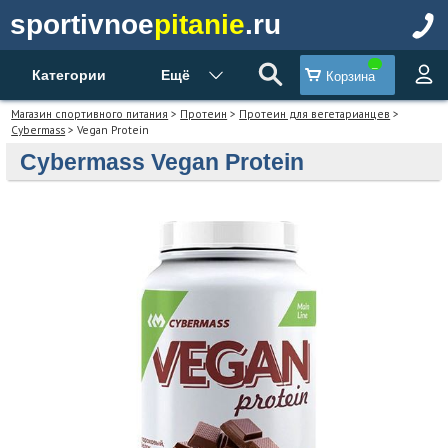
sportivnoe
pitanie
.ru
Категории
Ещё
Корзина
Магазин спортивного питания
>
Протеин
>
Протеин для вегетарианцев
>
Cybermass
> Vegan Protein
Cybermass Vegan Protein