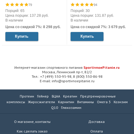
79
94
Порций: 65
Порций: 30
Цена порции: 137.28 руб.
Цена порции: 131.87 руб.
В наличии
В наличии
Цена со скидкой 7%: 8 298 руб.
Цена со скидкой 7%: 3 679 руб.
Купить
Купить
Интернет-магазин спортивного питания
SportivnoePitanie.ru
Москва, Ленинский пр-т, 82/2
Тел.: +7 (499) 550-95-98, 8 (800) 350-86-98
E-mail: info@sportivnoepitanie.ru
Протеин
Гейнер
БЦАА
Креатин
Предтренировочные
комплексы
Жиросжигатели
Карнитин
Витамины
Омега 3
Коэнзим
Q10
Глюкозамин
О магазине, контакты
Доставка
Как сделать заказ
Оплата