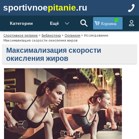
sportivnoe
pitanie
.ru
Категории
Ещё
Корзина
Спортивное питание
>
Библиотека
>
Организм
> Исследование:
Максимализация скорости окисления жиров
Максимализация скорости
окисления жиров