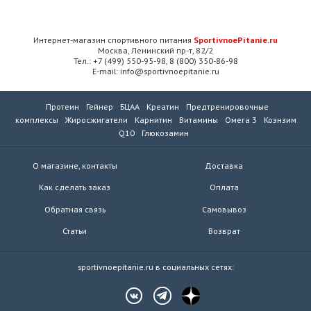
Интернет-магазин спортивного питания
SportivnoePitanie.ru
Москва, Ленинский пр-т, 82/2
Тел.: +7 (499) 550-95-98, 8 (800) 350-86-98
E-mail: info@sportivnoepitanie.ru
Протеин
Гейнер
БЦАА
Креатин
Предтренировочные
комплексы
Жиросжигатели
Карнитин
Витамины
Омега 3
Коэнзим
Q10
Глюкозамин
О магазине, контакты
Доставка
Как сделать заказ
Оплата
Обратная связь
Самовывоз
Статьи
Возврат
sportivnoepitanie.ru в социальных сетях: