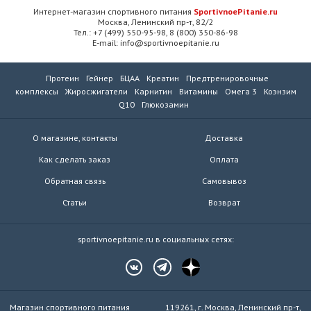
Интернет-магазин спортивного питания
SportivnoePitanie.ru
Москва, Ленинский пр-т, 82/2
Тел.: +7 (499) 550-95-98, 8 (800) 350-86-98
E-mail: info@sportivnoepitanie.ru
Протеин
Гейнер
БЦАА
Креатин
Предтренировочные
комплексы
Жиросжигатели
Карнитин
Витамины
Омега 3
Коэнзим
Q10
Глюкозамин
О магазине, контакты
Доставка
Как сделать заказ
Оплата
Обратная связь
Самовывоз
Статьи
Возврат
sportivnoepitanie.ru в социальных сетях:
Магазин спортивного питания
119261, г. Москва, Ленинский пр-т,