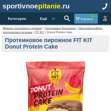
sportivnoe
pitanie
.ru
Категории
Ещё
Корзина
Магазин спортивного питания
>
Спортивные батончики
>
Низкокалорийное
протеиновое печенье
>
FIT KIT
> Donut Protein Cake
Протеиновое пирожное FIT KIT
Donut Protein Cake