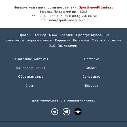
Интернет-магазин спортивного питания
SportivnoePitanie.ru
Москва, Ленинский пр-т, 82/2
Тел.: +7 (499) 550-95-98, 8 (800) 350-86-98
E-mail: info@sportivnoepitanie.ru
Протеин
Гейнер
БЦАА
Креатин
Предтренировочные
комплексы
Жиросжигатели
Карнитин
Витамины
Омега 3
Коэнзим
Q10
Глюкозамин
О магазине, контакты
Доставка
Как сделать заказ
Оплата
Обратная связь
Самовывоз
Статьи
Возврат
sportivnoepitanie.ru в социальных сетях: