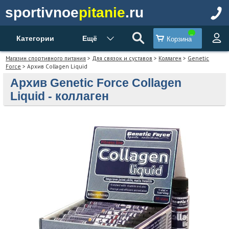
sportivnoe
pitanie
.ru
Категории
Ещё
Корзина
Магазин спортивного питания
>
Для связок и суставов
>
Коллаген
>
Genetic
Force
> Архив Collagen Liquid
Архив Genetic Force Collagen
Liquid - коллаген