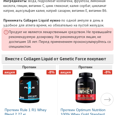
Ингредиенты:
вода, гидролизат коллагена, фруктоза, лимонная
кислота, глицин, витамин С, цинк глюконат, калия сорбат, цикламат
натрия, ацесульфам калия, натрий сахарин, витамин Е, витамин В6.
Принимать Collagen Liquid нужно
по одной ампуле в день в
удобное для атлета время, но обязательно на пустой желудок.
Продукт не является лекарственным средством. Не превышайте
рекомендуемую дозировку. Не рекомендуется лицам, не
достигшим 18 лет. Перед применением проконсультируйтесь со
специалистом.
Вместе с Collagen Liquid от Genetic Force покупают
Протеин
Протеин
Протеин Rule 1 R1 Whey
Протеин Optimum Nutrition
Blend 2,27 кг
100% Whey Gold Standard