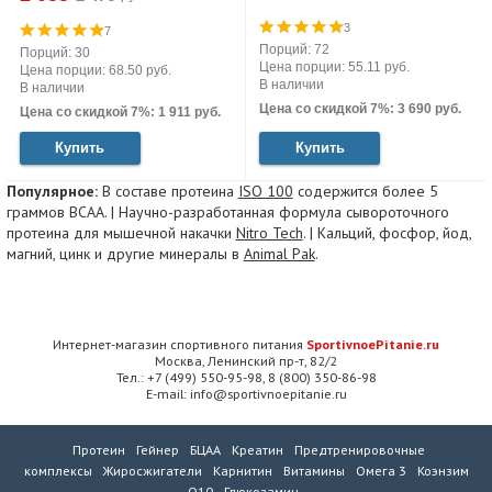
3
7
Порций: 72
Порций: 30
Цена порции: 55.11 руб.
Цена порции: 68.50 руб.
В наличии
В наличии
Цена со скидкой 7%: 3 690 руб.
Цена со скидкой 7%: 1 911 руб.
Купить
Купить
Популярное:
В составе протеина
ISO 100
содержится более 5
граммов BCAA. | Научно-разработанная формула сывороточного
протеина для мышечной накачки
Nitro Tech
. | Кальций, фосфор, йод,
магний, цинк и другие минералы в
Animal Pak
.
Интернет-магазин спортивного питания
SportivnoePitanie.ru
Москва, Ленинский пр-т, 82/2
Тел.: +7 (499) 550-95-98, 8 (800) 350-86-98
E-mail: info@sportivnoepitanie.ru
Протеин
Гейнер
БЦАА
Креатин
Предтренировочные
комплексы
Жиросжигатели
Карнитин
Витамины
Омега 3
Коэнзим
Q10
Глюкозамин