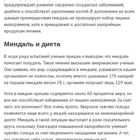
предупреждает развитие сердечно-сосудистых заболеваний,
диабета и способствует укреплению костей. В дополнение ко всем
данным преимуществам миндаль не провоцирует набор лишних
килограммов, хотя и принадлежит к достаточно калорийным
продуктам питания.
Миндаль и диета
В ходе ряда испытаний ученые пришли к выводам, что миндаль
помогает похудеть. Такое мнение высказали американские ученые.
Они заявили, что жир, содержащийся в миндале, усваивается нашим
организмом не полностью, поэтому вместо указанных 170 калорий
на порцию миндаля весом 28 г, организм получает лишь 129 ккал.
Хотя в каждом орешке содержится около 60 процентов жира, он
все же способствует избавлению от лишних килограммов. За счет
чего это возможно? Все очень просто. Зверское чувство голода
появляется чаще всего у людей, находящихся на низкокалорийной
диете. Миндаль в такой ситуации выступает в роли спасательного
круга, поскольку благодаря повышенной калорийности унимает
чувство голода за счет медленного насыщения организма. А тот,
кто чувствует себя сытым, автоматически меньше ест.