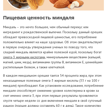
Пищевая ценность миндаля
Миндаль – это нечто большее, чем обычный перекус или
ингредиент к рождественской выпечке. Поскольку данный орешек
обладает превосходной пищевой ценностью, его потребление
положительно влияет на наше здоровье. Об этом свидетельствуют
в первую очередь утверждения ученых по поводу того, что
сладкий миндаль является крайне полезной едой, поскольку богат
омега-3 жирными кислотами
, минеральными веществами (кальций,
магний, цинк, медь), витаминами группы B, витамином E, ценнейшим
растительным белком, а также клетчаткой.
В каждом миндальном орешке таится 54 процента жира, при этом
ненасыщенные полезные омега-3 жирные кислоты (33 г на 100 г
миндаля) преобладают. Как установили исследования, потребление
миндаля способствует снижению уровня холестерина в крови за
счет именно омега-3, при этом первые результаты проявляются
спустя четыре недели со дня включения миндаля в свой суточный
рацион (порция должна составлять 60 г в день). Такое количество