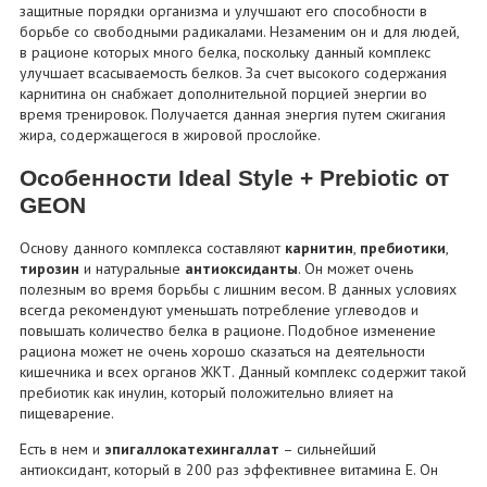
защитные порядки организма и улучшают его способности в
борьбе со свободными радикалами. Незаменим он и для людей,
в рационе которых много белка, поскольку данный комплекс
улучшает всасываемость белков. За счет высокого содержания
карнитина он снабжает дополнительной порцией энергии во
время тренировок. Получается данная энергия путем сжигания
жира, содержащегося в жировой прослойке.
Особенности Ideal Style + Prebiotic от
GEON
Основу данного комплекса составляют
карнитин
,
пребиотики
,
тирозин
и натуральные
антиоксиданты
. Он может очень
полезным во время борьбы с лишним весом. В данных условиях
всегда рекомендуют уменьшать потребление углеводов и
повышать количество белка в рационе. Подобное изменение
рациона может не очень хорошо сказаться на деятельности
кишечника и всех органов ЖКТ. Данный комплекс содержит такой
пребиотик как инулин, который положительно влияет на
пищеварение.
Есть в нем и
эпигаллокатехингаллат
– сильнейший
антиоксидант, который в 200 раз эффективнее витамина Е. Он