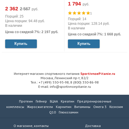
1 794
руб.
2 362
руб.
1
Порций: 25
Порций: 14
Цена порции: 94.48 руб.
Цена порции: 128.14 руб.
В наличии
В наличии
Цена со скидкой 7%: 2 197 руб.
Цена со скидкой 7%: 1 668 руб.
Купить
Купить
Интернет-магазин спортивного питания
SportivnoePitanie.ru
Москва, Ленинский пр-т, 82/2
Тел.: +7 (499) 550-95-98, 8 (800) 350-86-98
E-mail: info@sportivnoepitanie.ru
Протеин
Гейнер
БЦАА
Креатин
Предтренировочные
комплексы
Жиросжигатели
Карнитин
Витамины
Омега 3
Коэнзим
Q10
Глюкозамин
О магазине, контакты
Доставка