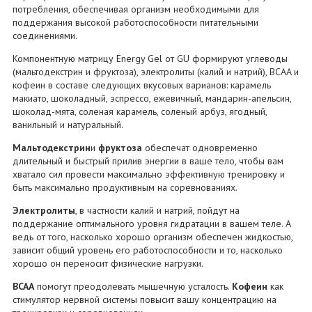
потребления, обеспечивая организм необходимыми для
поддержания высокой работоспособности питательными
соединениями.
Компонентную матрицу Energy Gel от GU формируют углеводы
(мальтодекстрин и фруктоза), электролиты (калий и натрий), BCAA и
кофеин в составе следующих вкусовых варианов: карамель
макиато, шоколадный, эспрессо, ежевичный, мандарин-апельсин,
шоколад-мята, соленая карамель, соленый арбуз, ягодный,
ванильный и натуральный.
Мальтодекстрин
и
фруктоза
обеспечат одновременно
длительный и быстрый прилив энергии в ваше тело, чтобы вам
хватало сил провести максимально эффективную тренировку и
быть максимально продуктивным на соревнованиях.
Электролиты
, в частности калий и натрий, пойдут на
поддержание оптимального уровня гидратации в вашем теле. А
ведь от того, насколько хорошо организм обеспечен жидкостью,
зависит общий уровень его работоспособности и то, насколько
хорошо он переносит физические нагрузки.
BCAA
помогут преодолевать мышечную усталость.
Кофеин
как
стимулятор нервной системы повысит вашу концентрацию на