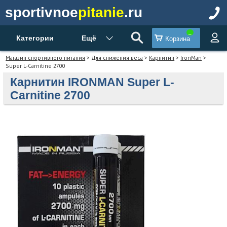
sportivnoe
pitanie
.ru
Категории
Ещё
Корзина
Магазин спортивного питания
>
Для снижения веса
>
Карнитин
>
IronMan
>
Super L-Carnitine 2700
Карнитин IRONMAN Super L-
Carnitine 2700