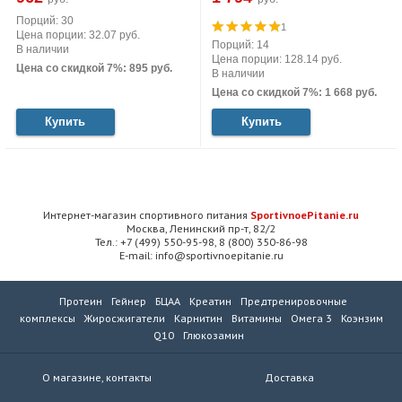
Порций: 30
1
Цена порции: 32.07 руб.
Порций: 14
В наличии
Цена порции: 128.14 руб.
Цена со скидкой 7%: 895 руб.
В наличии
Цена со скидкой 7%: 1 668 руб.
Купить
Купить
Интернет-магазин спортивного питания
SportivnoePitanie.ru
Москва, Ленинский пр-т, 82/2
Тел.: +7 (499) 550-95-98, 8 (800) 350-86-98
E-mail: info@sportivnoepitanie.ru
Протеин
Гейнер
БЦАА
Креатин
Предтренировочные
комплексы
Жиросжигатели
Карнитин
Витамины
Омега 3
Коэнзим
Q10
Глюкозамин
О магазине, контакты
Доставка