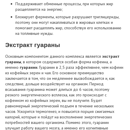
Поддерживает обменные процессы, при которых жир
расщепляется на энергию;
Блокирует ферменты, которые разрушают триглицериды,
поэтому они могут накапливаться в жировых клетках и
помогают расщеплять жир, способствуя его использованию
на топливные нужды.
Экстракт гуараны
Основным компонентом данного комплекса является
экстракт
гуараны
, в котором содержится особая форма кофеина, а
именно
гуаранин
. Гуаранин в 2,5 раза эффективнее, чем кофеин
из кофейных зерен и чая. Его основное преимущество
заключается в том, что он медленнее высвобождается и, как
следствие, дольше воздействует на организм. Период
всасывания гуаранина может длиться до 6 часов, поэтому
резкого энергетического всплеска, как это происходит с
кофеином из кофейных зерен, вы не получите. Будет
равномерный энергетический подъем в течение нескольких
часов. Ускорится термогенез, и повысится порция сжигаемых
калорий, которые и пойдут на восполнение энергетических
потребностей вашего организма. Помимо этого, гуаранин
улучшит работу вашего мозга, а именно его когнитивные