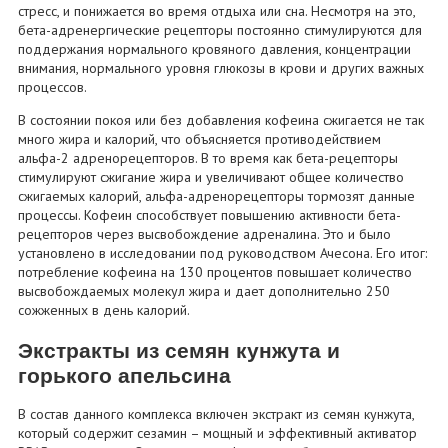
стресс, и понижается во время отдыха или сна. Несмотря на это,
бета-адренергические рецепторы постоянно стимулируются для
поддержания нормального кровяного давления, концентрации
внимания, нормального уровня глюкозы в крови и других важных
процессов.
В состоянии покоя или без добавления кофеина сжигается не так
много жира и калорий, что объясняется противодействием
альфа-2 адренорецепторов. В то время как бета-рецепторы
стимулируют сжигание жира и увеличивают общее количество
сжигаемых калорий, альфа-адренорецепторы тормозят данные
процессы. Кофеин способствует повышению активности бета-
рецепторов через высвобождение адреналина. Это и было
установлено в исследовании под руководством Ачесона. Его итог:
потребление кофеина на 130 процентов повышает количество
высвобождаемых молекул жира и дает дополнительно 250
сожженных в день калорий.
Экстракты из семян кунжута и
горького апельсина
В состав данного комплекса включен экстракт из семян кунжута,
который содержит сезамин – мощный и эффективный активатор