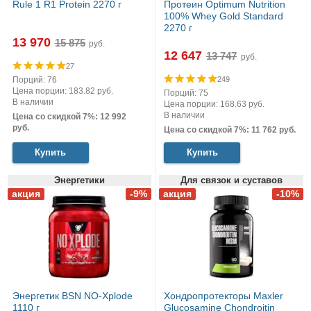
Rule 1 R1 Protein 2270 г
Протеин Optimum Nutrition
100% Whey Gold Standard
2270 г
13 970
руб.
12 647
руб.
27
Порций: 76
249
Цена порции: 183.82 руб.
Порций: 75
В наличии
Цена порции: 168.63 руб.
В наличии
Цена со скидкой 7%: 12 992
руб.
Цена со скидкой 7%: 11 762 руб.
Купить
Купить
Энергетики
Для связок и суставов
Энергетик BSN NO-Xplode
Хондропротекторы Maxler
1110 г
Glucosamine Chondroitin