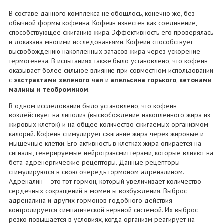
В составе данного комплекса не обошлось, конечно же, без
обычной формы кофеина. Кофеин известен как соединение,
способствующее сжиганию жира. Эффективность его проверялась
и доказана многими исследованиями. Кофеин способствует
высвобождению накопленных запасов жира через ускорение
термогенеза. В испытаниях также было установлено, что кофеин
оказывает более сильное влияние при совместном использовании
с
экстрактами зеленого чая
и
апельсина горького
,
кетонами
малины
и
теобромином
.
В одном исследовании было установлено, что кофеин
воздействует на липолиз (высвобождение накопленного жира из
жировых клеток) и на общее количество сжигаемых организмом
калорий. Кофеин стимулирует сжигание жира через жировые и
мышечные клетки. Его активность в клетках жира опирается на
сигналы, генерируемые нейротрансмиттерами, которые влияют на
бета-адренергические рецепторы. Данные рецепторы
стимулируются в свою очередь гормоном адреналином.
Адреналин – это тот гормон, который увеличивает количество
сердечных сокращений в моменты возбуждения. Выброс
адреналина и других гормонов подобного действия
контролируется симпатической нервной системой. Их выброс
резко повышается в условиях, когда организм реагирует на