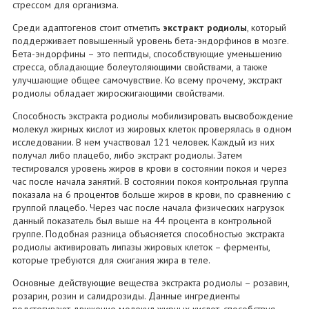
стрессом для организма.
Среди адаптогенов стоит отметить
экстракт родиолы
, который
поддерживает повышенный уровень бета-эндорфинов в мозге.
Бета-эндорфины – это пептиды, способствующие уменьшению
стресса, обладающие болеутоляющими свойствами, а также
улучшающие общее самочувствие. Ко всему прочему, экстракт
родиолы обладает жиросжигающими свойствами.
Способность экстракта родиолы мобилизировать высвобождение
молекул жирных кислот из жировых клеток проверялась в одном
исследовании. В нем участвовал 121 человек. Каждый из них
получал либо плацебо, либо экстракт родиолы. Затем
тестировался уровень жиров в крови в состоянии покоя и через
час после начала занятий. В состоянии покоя контрольная группа
показала на 6 процентов больше жиров в крови, по сравнению с
группой плацебо. Через час после начала физических нагрузок
данный показатель был выше на 44 процента в контрольной
группе. Подобная разница объясняется способностью экстракта
родиолы активировать липазы жировых клеток – ферменты,
которые требуются для сжигания жира в теле.
Основные действующие вещества экстракта родиолы – розавин,
розарин, розин и салидрозиды. Данные ингредиенты
подстегивают движение молекул жирных кислот, способствуя