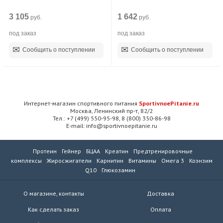
3 105
1 642
руб.
руб.
под заказ
под заказ
Сообщить о поступлении
Сообщить о поступлении
Интернет-магазин спортивного питания
SportivnoePitanie.ru
Москва, Ленинский пр-т, 82/2
Тел.: +7 (499) 550-95-98, 8 (800) 350-86-98
E-mail: info@sportivnoepitanie.ru
Протеин
Гейнер
БЦАА
Креатин
Предтренировочные
комплексы
Жиросжигатели
Карнитин
Витамины
Омега 3
Коэнзим
Q10
Глюкозамин
О магазине, контакты
Доставка
Как сделать заказ
Оплата