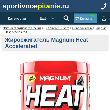
sportivnoe
pitanie
.ru
Категории
Ещё
Корзина
Магазин спортивного питания
>
Для снижения веса
>
Жиросжигатели
>
Magnum
> Heat Accelerated
Жиросжигатель Magnum Heat
Accelerated