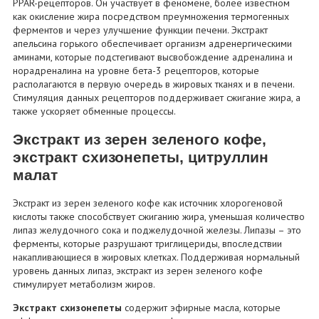
PPAR-рецепторов. Он участвует в феномене, более известном
как окисление жира посредством преумножения термогенных
ферментов и через улучшение функции печени. Экстракт
апельсина горького обеспечивает организм адренергическими
аминами, которые подстегивают высвобождение адреналина и
норадреналина на уровне бета-3 рецепторов, которые
располагаются в первую очередь в жировых тканях и в печени.
Стимуляция данных рецепторов поддерживает сжигание жира, а
также ускоряет обменные процессы.
Экстракт из зерен зеленого кофе,
экстракт схизонепеты, цитруллин
малат
Экстракт из зерен зеленого кофе как источник хлорогеновой
кислоты также способствует сжиганию жира, уменьшая количество
липаз желудочного сока и поджелудочной железы. Липазы – это
ферменты, которые разрушают триглицериды, впоследствии
накапливающиеся в жировых клетках. Поддерживая нормальный
уровень данных липаз, экстракт из зерен зеленого кофе
стимулирует метаболизм жиров.
Экстракт схизонепеты
содержит эфирные масла, которые