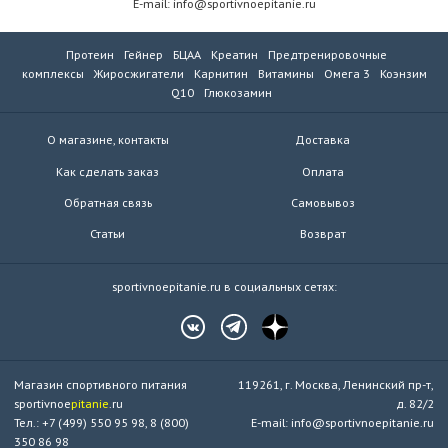
E-mail: info@sportivnoepitanie.ru
Протеин
Гейнер
БЦАА
Креатин
Предтренировочные
комплексы
Жиросжигатели
Карнитин
Витамины
Омега 3
Коэнзим
Q10
Глюкозамин
О магазине, контакты
Доставка
Как сделать заказ
Оплата
Обратная связь
Самовывоз
Статьи
Возврат
sportivnoepitanie.ru в социальных сетях:
Магазин спортивного питания
119261, г. Москва, Ленинский пр-т,
sportivnoe
pitanie
.ru
д. 82/2
Тел.: +7 (499) 550 95 98, 8 (800)
E-mail: info@sportivnoepitanie.ru
350 86 98