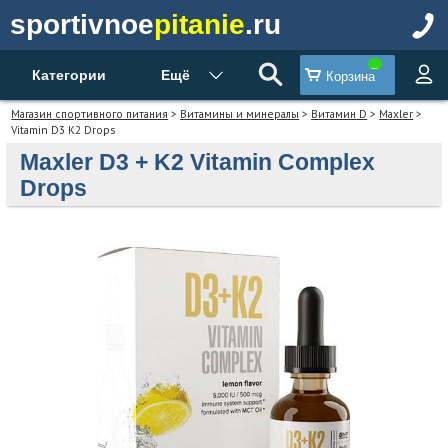
sportivnoe
pitanie
.ru
Категории
Ещё
Корзина
Магазин спортивного питания
>
Витамины и минералы
>
Витамин D
>
Maxler
>
Vitamin D3 K2 Drops
Maxler D3 + K2 Vitamin Complex
Drops