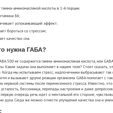
г гамма-аминомасляной кислоты в 1-й порции;
итамина Б6;
ечивает успокаивающий эффект;
ает бороться со стрессом;
ет качество сна.
го нужна ГАБА?
ABA 500 мг содержится гамма-аминомасляная кислота, или GABA
ы. Какие задачи она выполняет в нашем теле? Стоит сказать, 
. Когда мы испытываем стресс, надпочечники выбрасывают так
итм и вызывают другие реакции организма. GABA помогает с таки
ю нервной системы после перенесенного стресса. Известно, что
 усталость, бессонница, перепады настроения и даже депресс
в первую очередь речь идет о ментальной его стороне, чувствов
и духа. Сюда же можно отнести улучшение качества сна и умен
: