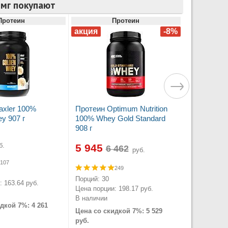
 мг покупают
Протеин
Протеин
axler 100%
Протеин Optimum Nutrition
y 907 г
100% Whey Gold Standard
908 г
б.
5 945
руб.
107
249
Порций: 30
 163.64 руб.
Цена порции: 198.17 руб.
В наличии
дкой 7%: 4 261
Цена со скидкой 7%: 5 529
руб.