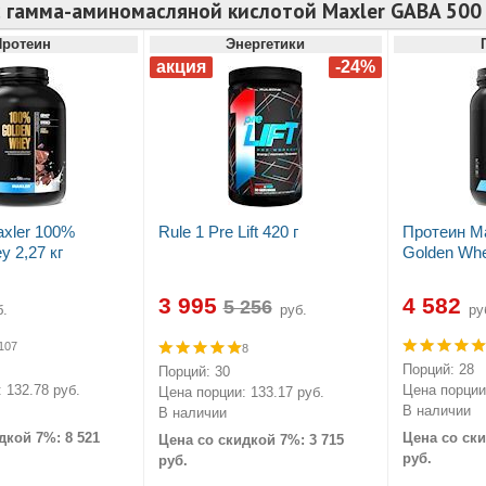
с гамма-аминомасляной кислотой Maxler GABA 500
Протеин
Энергетики
xler 100%
Rule 1 Pre Lift 420 г
Протеин M
 2,27 кг
Golden Whe
3 995
4 582
.
руб.
ру
107
8
Порций: 28
Порций: 30
 132.78 руб.
Цена порции:
Цена порции: 133.17 руб.
В наличии
В наличии
дкой 7%: 8 521
Цена со ски
Цена со скидкой 7%: 3 715
руб.
руб.