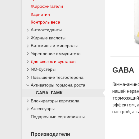
Жиросжигатели
Карнитин
Контроль веса
Антиоксиданты
Жирные кислоты
Витамины и минералы
Укрепление иммунитета
Для связок и суставов
GABA
NO-бустеры
Повышение тестостерона
Гамма-амино
Активаторы гормона роста
нашей нервн
GABA, ГАМК
тормозящий 
Блокираторы кортизола
эффектом, а
Аксессуары
настрой, а 
Подарочные сертификаты
Производители