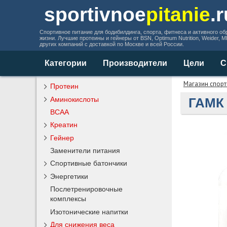
sportivnoe
pitanie
.
Спортивное питание для бодибилдинга, спорта, фитнеса и активного об
жизни. Лучшие протеины и гейнеры от BSN, Optimum Nutrition, Weider, 
других компаний с доставкой по Москве и всей России.
Категории
Производители
Цели
С
Магазин спорт
Протеин
Аминокислоты
ГАМК 
BCAA
Креатин
Гейнер
Заменители питания
Спортивные батончики
Энергетики
Послетренировочные
комплексы
Изотонические напитки
Для снижения веса