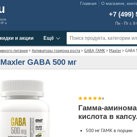
Главная
О магазине, конт
ru
+7 (499) 
раза
MHP и
Пн - Пт с 9
кидки и акции
Ещё
ивного питания
>
Активаторы гормона роста
>
GABA, ГАМК
>
Maxler
> GABA 
Maxler GABA 500 мг
4
Гамма-аминома
кислота в капсу
500 мг ГАМК в порции