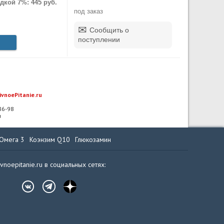
дкой 7%: 445 руб.
под заказ
Сообщить о
поступлении
ivnoePitanie.ru
-86-98
u
Омега 3
Коэнзим Q10
Глюкозамин
ivnoepitanie.ru в социальных сетях: