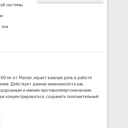
ной системы
ми
 сна
00 мг от Maxler, играет важную роль в работе
ение. Действует данная аминокислота как
удорожным и мягким противогипертоническим
чше концентрироваться, сохранять положительный