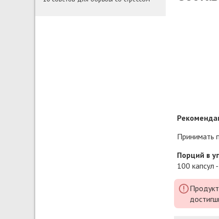
Рекомендац
Принимать п
Порций в у
100 капсул -
Продукт
достигш