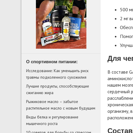
500 м
2 мг в
Обесп
Помог
Улучша
Для че
О спортивном питании:
Исследование: Как уменьшить риск
В составе G
травмы подколенного сухожилия
аминокислот
нашем мозге
Лучшие продукты, способствующие
сердечный р
сжиганию жира
расслаблени
Рыжиковое масло – забытое
хроническая
растительное масло с новым будущим
организму, 
Виды белка и регулирование
расположени
мышечного роста
Состав
10 советов для борьбы со стрессом