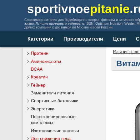
sportivnoe
pitanie
.
Спортивное питание для бодибилдинга, спорта, фитнеса и активного об
жизни. Лучшие протеины и гейнеры от BSN, Optimum Nutrition, Weider, 
других компаний с доставкой по Москве и всей России.
Категории
Производители
Цели
С
Магазин спорт
Протеин
Аминокислоты
Витам
BCAA
Креатин
Гейнер
Заменители питания
Спортивные батончики
Энергетики
Послетренировочные
комплексы
Изотонические напитки
Для снижения веса