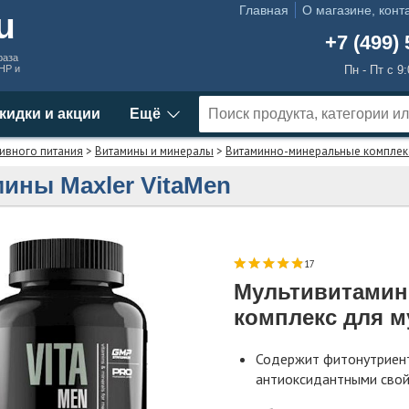
Главная
О магазине, конт
ru
+7 (499) 
раза
MHP и
Пн - Пт с 9
кидки и акции
Ещё
ивного питания
>
Витамины и минералы
>
Витаминно-минеральные компле
ины Maxler VitaMen
17
Мультивитами
комплекс для 
Содержит фитонутриен
антиоксидантными сво