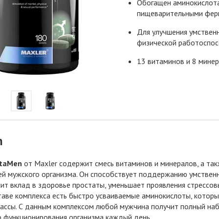
Обогащен аминокислот
пищеварительными фер
Для улучшения умствен
физической работоспо
13 витаминов и 8 мине
n
itaMen
от Maxler содержит смесь витаминов и минералов, а та
й мужского организма. Он способствует поддержанию умствен
сит вклад в здоровье простаты, уменьшает проявления стрессо
ставе комплекса есть быстро усваиваемые аминокислоты, котор
ассы. С данным комплексом любой мужчина получит полный на
 функционирования организма каждый день.