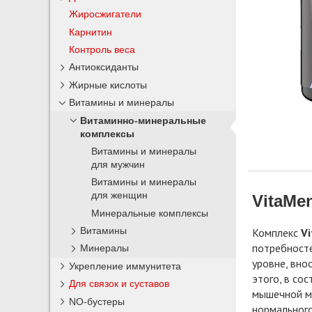
Жиросжигатели
Карнитин
Контроль веса
Антиоксиданты
Жирные кислоты
Витамины и минералы
Витаминно-минеральные
комплексы
Витамины и минералы
для мужчин
Витамины и минералы
для женщин
VitaMe
Минеральные комплексы
Витамины
Комплекс
V
потребносте
Минералы
уровне, вно
Укрепление иммунитета
этого, в со
Для связок и суставов
мышечной м
NO-бустеры
нормального