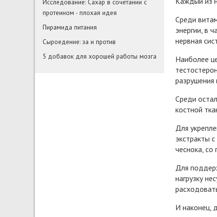
Каждый из н
Исследование: Сахар в сочетании с
протеином - плохая идея
Среди витам
Пирамида питания
энергии, в 
нервная сис
Сыроедение: за и против
5 добавок для хорошей работы мозга
Наиболее це
тестостерон
разрушения 
Среди остал
костной тка
Для укрепле
экстракты с
чеснока, со
Для поддерж
нагрузку не
расходовать
И наконец, 