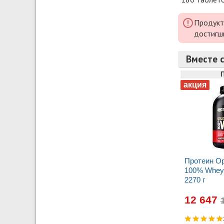
Продукт
достигш
Вместе с
Протеин Op
100% Whey 
2270 г
12 647