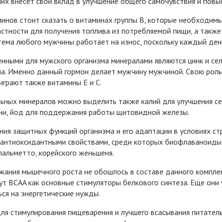
их внесет свой вклад в улучшение общего самочувствия и повы
инов стоит сказать о витаминах группы B, которые необходим
частности для получения топлива из потребляемой пищи, а такж
тема любого мужчины работает на износ, поскольку каждый ден
нными для мужского организма минералами являются цинк и се
а. Именно данный гормон делает мужчину мужчиной. Свою роль 
играют также витамины E и C.
ьных минералов можно выделить также калий для улучшения се
ни, йод для поддержания работы щитовидной железы.
ния защитных функций организма и его адаптации в условиях с
 антиоксидантными свойствами, среди которых биофлаваноиды ц
 пальметто, корейского женьшеня.
ания мышечного роста не обошлось в составе данного комплек
сут BCAA как основные стимуляторы белкового синтеза. Еще они 
ся на энергетические нужды.
для стимулирования пищеварения и лучшего всасывания питате