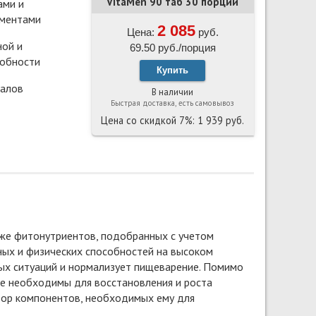
VitaMen 90 таб 30 порций
ами и
ментами
2 085
Цена:
руб.
ной и
69.50 руб./порция
собности
Купить
ралов
В наличии
Быстрая доставка, есть самовывоз
Цена со скидкой 7%: 1 939 руб.
кже фитонутриентов, подобранных с учетом
ных и физических способностей на высоком
вых ситуаций и нормализует пищеварение. Помимо
ые необходимы для восстановления и роста
бор компонентов, необходимых ему для