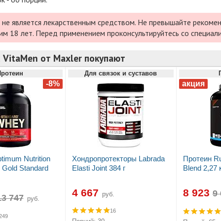
 не является лекарственным средством. Не превышайте рекомен
им 18 лет. Перед применением проконсультируйтесь со специал
 VitaMen от Maxler покупают
Протеин
Для связок и суставов
timum Nutrition
Хондропротекторы Labrada
Протеин Ru
Gold Standard
Elasti Joint 384 г
Blend 2,27 
4 667
8 923
руб.
руб.
16
249