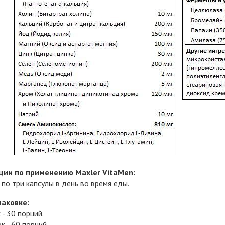
ии по применению Maxler VitaMen:
по три капсулы в день во время еды.
паковке:
 - 30 порций.
к - 60 порций.