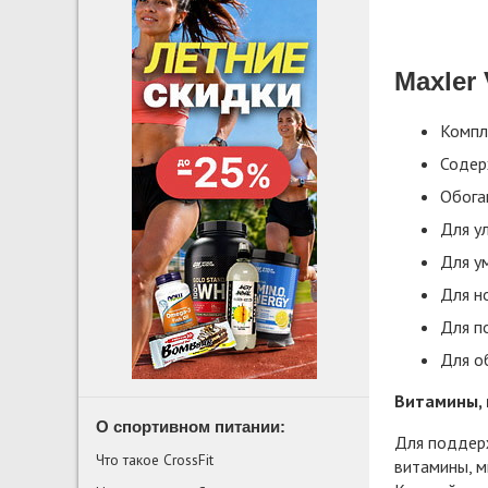
Maxler 
Компл
Содер
Обога
Для у
Для у
Для н
Для п
Для о
Витамины, 
О спортивном питании:
Для поддерж
Что такое CrossFit
витамины, м