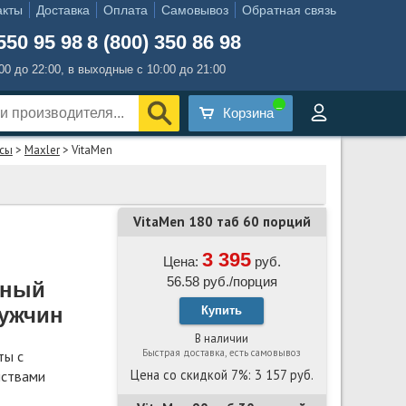
акты
Доставка
Оплата
Самовывоз
Обратная связь
550 95 98
8 (800) 350 86 98
:00 до 22:00, в выходные с 10:00 до 21:00
Корзина
ксы
>
Maxler
> VitaMen
VitaMen 180 таб 60 порций
3 395
Цена:
руб.
56.58 руб./порция
нный
мужчин
Купить
В наличии
Быстрая доставка, есть самовывоз
ты с
Цена со скидкой 7%: 3 157 руб.
йствами