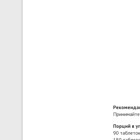
Рекомендац
Принимайте 
Порций в у
90 таблеток
180 таблето