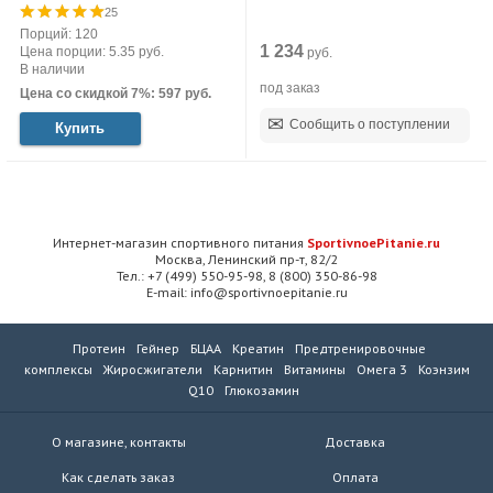
25
Порций: 120
1 234
Цена порции: 5.35 руб.
руб.
В наличии
под заказ
Цена со скидкой 7%: 597 руб.
Сообщить о поступлении
Купить
Интернет-магазин спортивного питания
SportivnoePitanie.ru
Москва, Ленинский пр-т, 82/2
Тел.: +7 (499) 550-95-98, 8 (800) 350-86-98
E-mail: info@sportivnoepitanie.ru
Протеин
Гейнер
БЦАА
Креатин
Предтренировочные
комплексы
Жиросжигатели
Карнитин
Витамины
Омега 3
Коэнзим
Q10
Глюкозамин
О магазине, контакты
Доставка
Как сделать заказ
Оплата