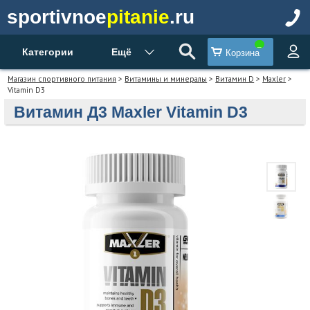
sportivnoe
pitanie
.ru
Категории
Ещё
Корзина
Магазин спортивного питания
>
Витамины и минералы
>
Витамин D
>
Maxler
>
Vitamin D3
Витамин Д3 Maxler Vitamin D3