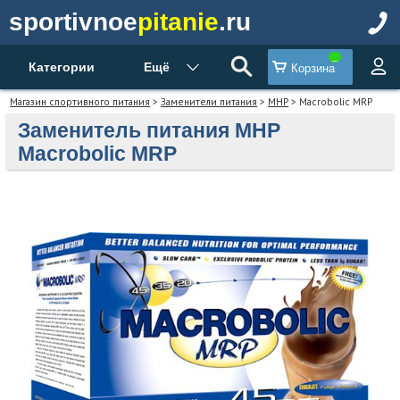
sportivnoe
pitanie
.ru
Категории
Ещё
Корзина
Магазин спортивного питания
>
Заменители питания
>
MHP
> Macrobolic MRP
Заменитель питания MHP
Macrobolic MRP