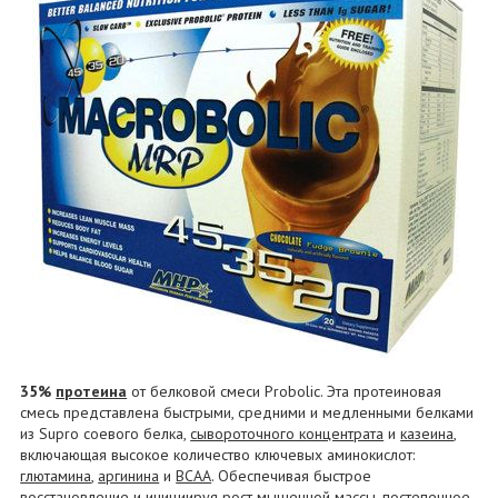
35%
протеина
от белковой смеси Probolic. Эта протеиновая
смесь представлена быстрыми, средними и медленными белками
из Supro соевого белка,
сывороточного концентрата
и
казеина
,
включающая высокое количество ключевых аминокислот:
глютамина
,
аргинина
и
BCAA
. Обеспечивая быстрое
восстановление и инициируя рост мышечной массы, постепенное