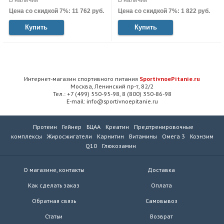
В наличии
В наличии
Цена со скидкой 7%: 11 762 руб.
Цена со скидкой 7%: 1 822 руб.
Купить
Купить
Интернет-магазин спортивного питания
SportivnoePitanie.ru
Москва, Ленинский пр-т, 82/2
Тел.: +7 (499) 550-95-98, 8 (800) 350-86-98
E-mail: info@sportivnoepitanie.ru
Протеин
Гейнер
БЦАА
Креатин
Предтренировочные
комплексы
Жиросжигатели
Карнитин
Витамины
Омега 3
Коэнзим
Q10
Глюкозамин
О магазине, контакты
Доставка
Как сделать заказ
Оплата
Обратная связь
Самовывоз
Статьи
Возврат