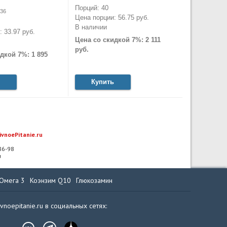
Порций: 40
36
Цена порции: 56.75 руб.
В наличии
 33.97 руб.
Цена со скидкой 7%: 2 111
руб.
дкой 7%: 1 895
Купить
ivnoePitanie.ru
-86-98
u
Омега 3
Коэнзим Q10
Глюкозамин
ivnoepitanie.ru в социальных сетях: