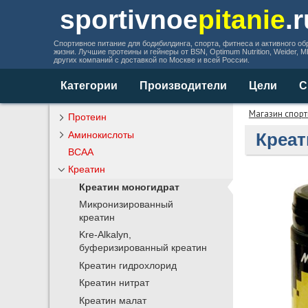
sportivnoe
pitanie
.
Спортивное питание для бодибилдинга, спорта, фитнеса и активного об
жизни. Лучшие протеины и гейнеры от BSN, Optimum Nutrition, Weider, 
других компаний с доставкой по Москве и всей России.
Категории
Производители
Цели
С
Магазин спорт
Протеин
Аминокислоты
Креат
BCAA
Креатин
Креатин моногидрат
Микронизированный
креатин
Kre-Alkalyn,
буферизированный креатин
Креатин гидрохлорид
Креатин нитрат
Креатин малат