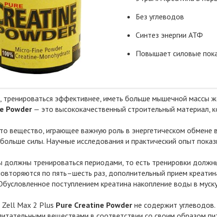
Без углеводов
Синтез энергии АТФ
Повышает силовые пок
е, тренироваться эффективнее, иметь больше мышечной массы ж
ne Powder
— это высококачественный строительный материал, к
то вещество, играющее важную роль в энергетическом обмене в
больше силы. Научные исследования и практический опыт показ
 должны тренироваться периодами, то есть тренировки должны
повторяются по пять–шесть раз, дополнительный прием креати
Обусловленное поступлением креатина накопление воды в муску
 Zell Max 2 Plus
Pure Creatine Powder
не содержит углеводов.
питательными веществами в соответствии со своим образом пит