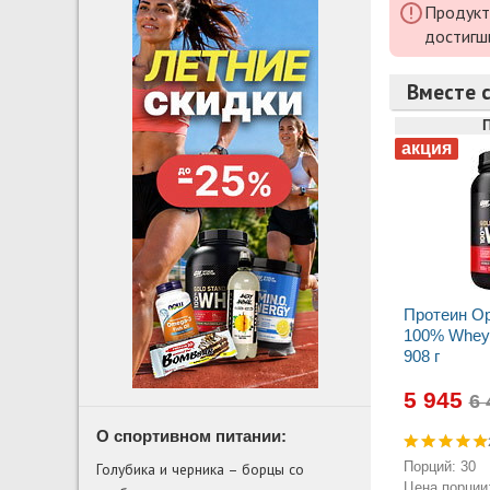
Продукт
достигш
Вместе с
Протеин Op
100% Whey 
908 г
5 945
О спортивном питании:
Порций: 30
Голубика и черника – борцы со
Цена порции: