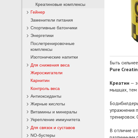
Креатиновые комплексы
Гейнер
Заменители питания
Спортивные батончики
Энергетики
Послетренировочные
комплексы
Изотонические напитки
Быть сильне
Для снижения веса
Pure Creati
Жиросжигатели
Карнитин
Креатин
— э
Контроль веса
мышцах, тем 
Антиоксиданты
Бодибилдеры
Жирные кислоты
упражнения 
Витамины и минералы
тренировок. 
Укрепление иммунитета
Для связок и суставов
В отличие от
NO-бустеры
различными 