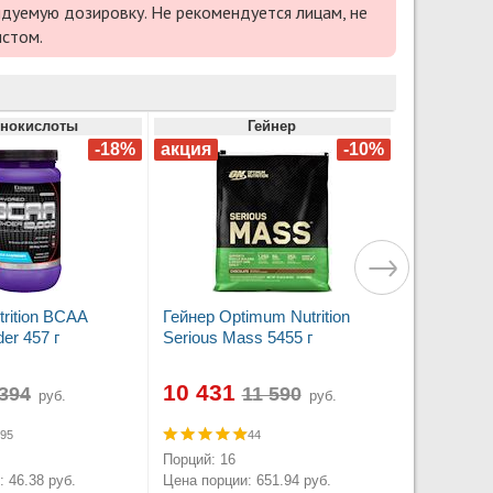
дуемую дозировку. Не рекомендуется лицам, не
истом.
нокислоты
Гейнер
trition BCAA
Гейнер Optimum Nutrition
er 457 г
Serious Mass 5455 г
10 431
руб.
руб.
95
44
Порций: 16
 46.38 руб.
Цена порции: 651.94 руб.