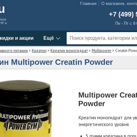
Главная
О магазине, конт
ru
+7 (499) 
раза
MHP и
Пн - Пт с 9
кидки и акции
Ещё
ивного питания
>
Креатин
>
Креатин моногидрат
>
Multipower
> Creatin Pow
ин Multipower Creatin Powder
Multipower Crea
Powder
Креатин моногидрат для у
энергетического уровня
5 грамм креатина в пор