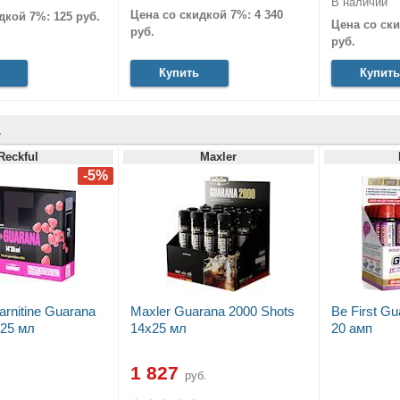
В наличии
Цена со скидкой 7%: 4 340
дкой 7%: 125 руб.
Цена со ски
руб.
руб.
Купить
Купить
а
Reckful
Maxler
arnitine Guarana
Maxler Guarana 2000 Shots
Be First Gu
x25 мл
14x25 мл
20 амп
1 827
руб.