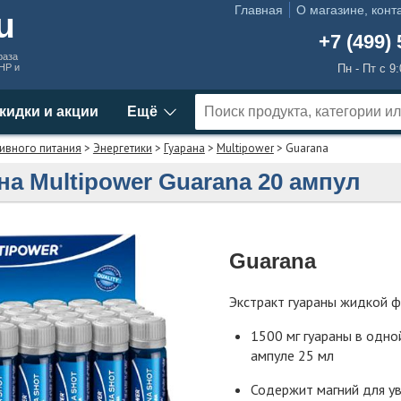
Главная
О магазине, конт
ru
+7 (499) 
раза
MHP и
Пн - Пт с 9
кидки и акции
Ещё
ивного питания
>
Энергетики
>
Гуарана
>
Multipower
> Guarana
на Multipower Guarana 20 ампул
Guarana
Экстракт гуараны жидкой 
1500 мг гуараны в одно
ампуле 25 мл
Содержит магний для у