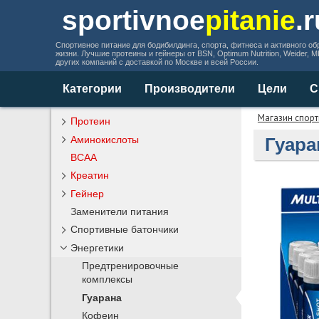
sportivnoe
pitanie
.
Спортивное питание для бодибилдинга, спорта, фитнеса и активного об
жизни. Лучшие протеины и гейнеры от BSN, Optimum Nutrition, Weider, 
других компаний с доставкой по Москве и всей России.
Категории
Производители
Цели
С
Магазин спорт
Протеин
Аминокислоты
Гуара
BCAA
Креатин
Гейнер
Заменители питания
Спортивные батончики
Энергетики
Предтренировочные
комплексы
Гуарана
Кофеин