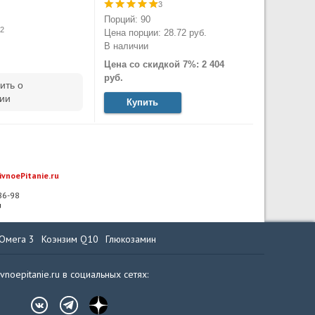
3
.
Порций: 90
2
Цена порции: 28.72 руб.
В наличии
Цена со скидкой 7%: 2 404
руб.
ить о
ии
Купить
ivnoePitanie.ru
-86-98
u
Омега 3
Коэнзим Q10
Глюкозамин
ivnoepitanie.ru в социальных сетях: