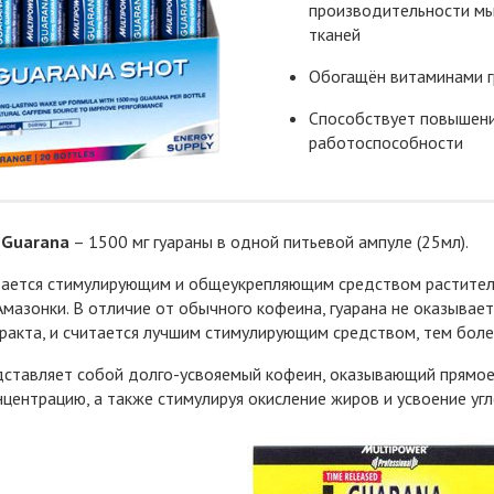
производительности м
тканей
Обогащён витаминами г
Способствует повышен
работоспособности
 Guarana
– 1500 мг гуараны в одной питьевой ампуле (25мл).
итается стимулирующим и общеукрепляющим средством растител
мазонки. В отличие от обычного кофеина, гуарана не оказывае
ракта, и считается лучшим стимулирующим средством, тем более
дставляет собой долго-усвояемый кофеин, оказывающий прямое
нцентрацию, а также стимулируя окисление жиров и усвоение уг