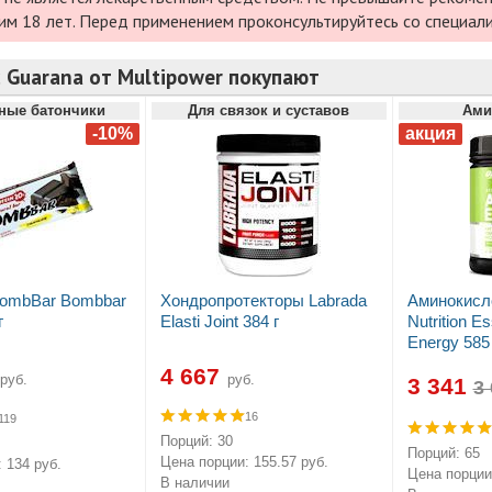
им 18 лет. Перед применением проконсультируйтесь со специал
 Guarana от Multipower покупают
ные батончики
Для связок и суставов
Ами
BombBar Bombbar
Хондропротекторы Labrada
Аминокисл
г
Elasti Joint 384 г
Nutrition E
Energy 585 
4 667
руб.
руб.
3 341
16
119
Порций: 30
Порций: 65
Цена порции: 155.57 руб.
 134 руб.
Цена порции:
В наличии