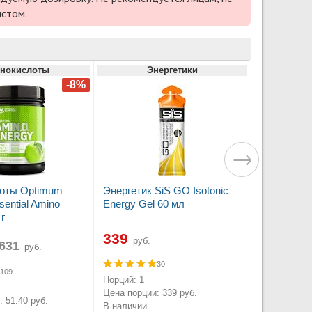
истом.
нокислоты
Энергетики
оты Optimum
Энергетик SiS GO Isotonic
ssential Amino
Energy Gel 60 мл
г
339
руб.
руб.
30
109
Порций: 1
Цена порции: 339 руб.
 51.40 руб.
В наличии