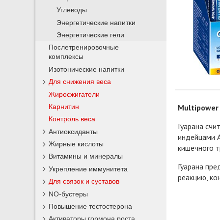
Углеводы
Энергетические напитки
Энергетические гели
Послетренировочные
комплексы
Изотонические напитки
Для снижения веса
Жиросжигатели
Карнитин
Multipower
Контроль веса
Гуарана сч
Антиоксиданты
индейцами А
Жирные кислоты
кишечного т
Витамины и минералы
Гуарана пре
Укрепление иммунитета
реакцию, ко
Для связок и суставов
NO-бустеры
Повышение тестостерона
Активаторы гормона роста