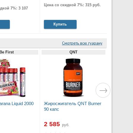
Цена со скидкой 7%: 315 руб.
дкой 7%: 3 107
Купить
Смотреть всю гуарану
Be First
QNT
arana Liquid 2000
Жиросжигатель QNT Burner
90 капс
2 585
руб.