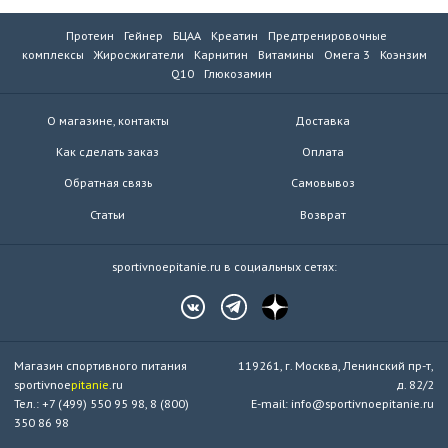
Протеин
Гейнер
БЦАА
Креатин
Предтренировочные
комплексы
Жиросжигатели
Карнитин
Витамины
Омега 3
Коэнзим
Q10
Глюкозамин
О магазине, контакты
Доставка
Как сделать заказ
Оплата
Обратная связь
Самовывоз
Статьи
Возврат
sportivnoepitanie.ru в социальных сетях:
Магазин спортивного питания
119261, г. Москва, Ленинский пр-т,
sportivnoe
pitanie
.ru
д. 82/2
Тел.: +7 (499) 550 95 98, 8 (800)
E-mail: info@sportivnoepitanie.ru
350 86 98