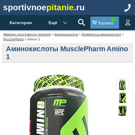
sportivnoe
pitanie
.ru
Категории
Ещё
Корзина
Магазин спортивного питания
>
Аминокислоты
>
Комплексы аминокислот
>
MusclePharm
> Amino 1
Аминокислоты MusclePharm Amino
1