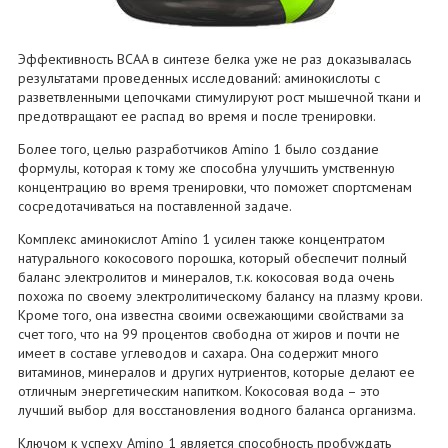
Эффективность BCAA в синтезе белка уже не раз доказывалась
результатами проведенных исследований: аминокислоты с
разветвленными цепочками стимулируют рост мышечной ткани и
предотвращают ее распад во время и после тренировки.
Более того, целью разработчиков Amino 1 было создание
формулы, которая к тому же способна улучшить умственную
концентрацию во время тренировки, что поможет спортсменам
сосредотачиваться на поставленной задаче.
Комплекс аминокислот Amino 1 усилен также концентратом
натурального кокосового порошка, который обеспечит полный
баланс электролитов и минералов, т.к. кокосовая вода очень
похожа по своему электролитическому балансу на плазму крови.
Кроме того, она известна своими освежающими свойствами за
счет того, что на 99 процентов свободна от жиров и почти не
имеет в составе углеводов и сахара. Она содержит много
витаминов, минералов и других нутриентов, которые делают ее
отличным энергетическим напитком. Кокосовая вода – это
лучший выбор для восстановления водного баланса организма.
Ключом к успеху Amino 1 является способность пробуждать