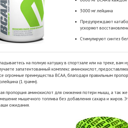
3000 мг лейцина
Предупреждают катабо
ускоряют восстановлен
Стимулируют синтез бе
ладываетесь на полную катушку в спортзале или на треке, вам
олучаете запатентованный комплекс аминокислот, предоставля
се огромные преимущества BCAA, благодаря правильным пропорци
олейцина (1 грамм).
ая пропорция аминокислот для снижения потери мышц, а так же
мешение мышечного топлива без добавления сахара и жиров. Э
ваши ожидания.