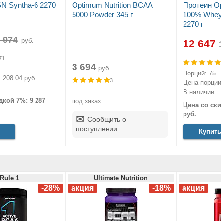
N Syntha-6 2270
Optimum Nutrition BCAA
Протеин Op
5000 Powder 345 г
100% Whey 
2270 г
руб.
12 647
71
3 694
руб.
Порций: 75
 208.04 руб.
3
Цена порции:
В наличии
дкой 7%: 9 287
под заказ
Цена со ски
руб.
Сообщить о
поступлении
Купить
Rule 1
Ultimate Nutrition