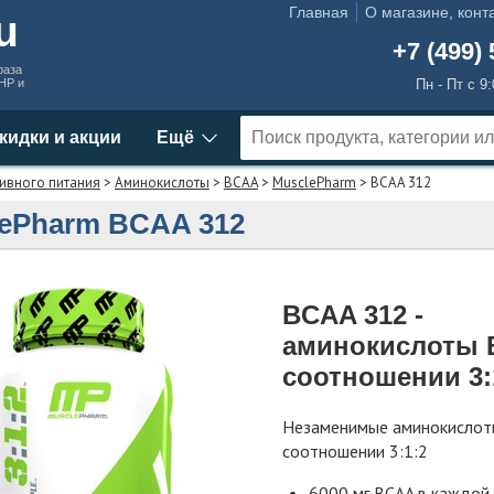
Главная
О магазине, конт
ru
+7 (499) 
раза
MHP и
Пн - Пт с 9
кидки и акции
Ещё
ивного питания
>
Аминокислоты
>
BCAA
>
MusclePharm
> BCAA 312
ePharm BCAA 312
BCAA 312 -
аминокислоты 
соотношении 3:
Незаменимые аминокислот
соотношении 3:1:2
6000 мг BCAA в каждой