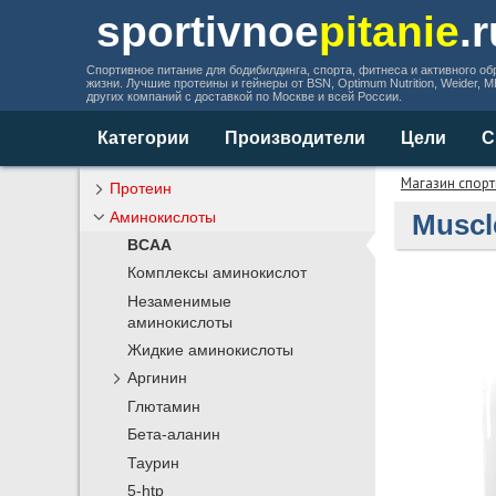
sportivnoe
pitanie
.
Спортивное питание для бодибилдинга, спорта, фитнеса и активного об
жизни. Лучшие протеины и гейнеры от BSN, Optimum Nutrition, Weider, 
других компаний с доставкой по Москве и всей России.
Категории
Производители
Цели
С
Магазин спорт
Протеин
Аминокислоты
Muscl
BCAA
Комплексы аминокислот
Незаменимые
аминокислоты
Жидкие аминокислоты
Аргинин
Глютамин
Бета-аланин
Таурин
5-htp