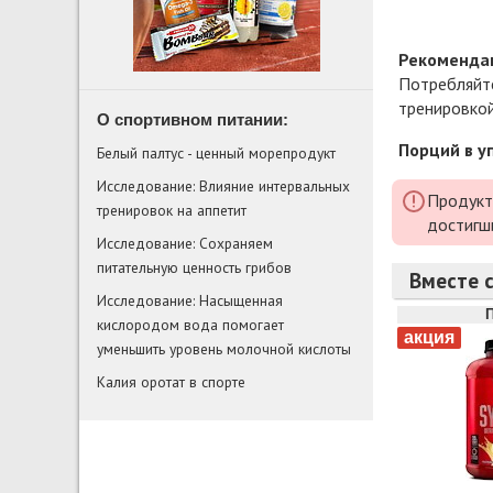
Рекомендац
Потребляйте
тренировкой
О спортивном питании:
Порций в у
Белый палтус - ценный морепродукт
Исследование: Влияние интервальных
Продукт
тренировок на аппетит
достигш
Исследование: Сохраняем
питательную ценность грибов
Вместе 
Исследование: Насыщенная
кислородом вода помогает
уменьшить уровень молочной кислоты
Калия оротат в спорте