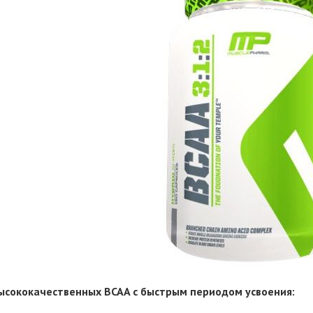
ысококачественных BCAA с быстрым периодом усвоения: