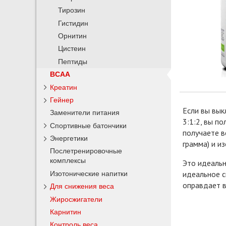
Тирозин
Гистидин
Орнитин
Цистеин
Пептиды
BCAA
Креатин
Гейнер
Если вы вык
Заменители питания
3:1:2, вы п
Спортивные батончики
получаете в
Энергетики
грамма) и из
Послетренировочные
комплексы
Это идеальн
идеальное с
Изотонические напитки
оправдает 
Для снижения веса
Жиросжигатели
Карнитин
Контроль веса