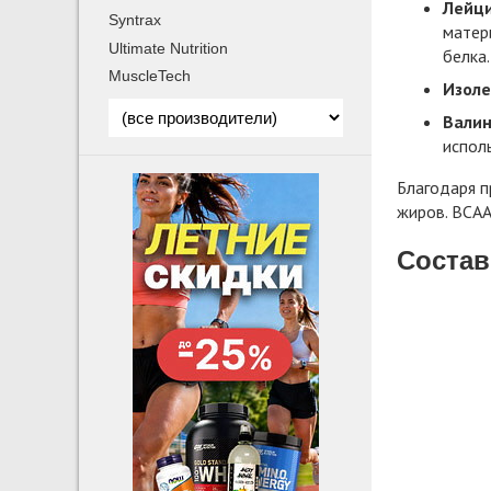
Лейци
Syntrax
матер
Ultimate Nutrition
белка.
MuscleTech
Изоле
Валин
исполь
Благодаря п
жиров. BCAA
Состав