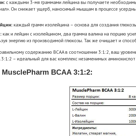
н:
с каждыми 3-мя граммами лейцина вы получаете необходим
иал». Он снижает ущерб, наносимый мышцам в процессе усердны
йцин:
каждый грамм изолейцина – основа для создания глюкозы
:
как и лейцин с изолейцином, два грамма валина на порцию уси
зуя энергию из производимой глюкозы. Так же очищает и способ
равильному содержанию BCAA в соотношении 3:1:2, ваш уровень
 3:1:2 – идеальный для вас комплекс незаменимых аминокислот
 MusclePharm BCAA 3:1:2: