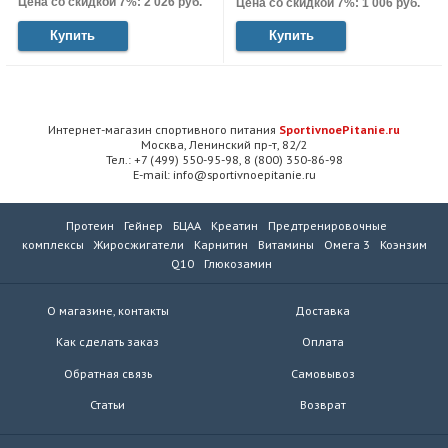
Цена со скидкой 7%: 2 026 руб.
Цена со скидкой 7%: 1 006 руб.
Купить
Купить
Интернет-магазин спортивного питания
SportivnoePitanie.ru
Москва, Ленинский пр-т, 82/2
Тел.: +7 (499) 550-95-98, 8 (800) 350-86-98
E-mail: info@sportivnoepitanie.ru
Протеин
Гейнер
БЦАА
Креатин
Предтренировочные
комплексы
Жиросжигатели
Карнитин
Витамины
Омега 3
Коэнзим
Q10
Глюкозамин
О магазине, контакты
Доставка
Как сделать заказ
Оплата
Обратная связь
Самовывоз
Статьи
Возврат