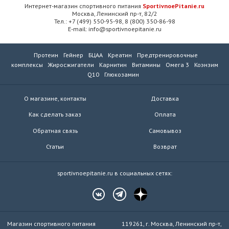
Интернет-магазин спортивного питания
SportivnoePitanie.ru
Москва, Ленинский пр-т, 82/2
Тел.: +7 (499) 550-95-98, 8 (800) 350-86-98
E-mail: info@sportivnoepitanie.ru
Протеин
Гейнер
БЦАА
Креатин
Предтренировочные
комплексы
Жиросжигатели
Карнитин
Витамины
Омега 3
Коэнзим
Q10
Глюкозамин
О магазине, контакты
Доставка
Как сделать заказ
Оплата
Обратная связь
Самовывоз
Статьи
Возврат
sportivnoepitanie.ru в социальных сетях:
Магазин спортивного питания
119261, г. Москва, Ленинский пр-т,