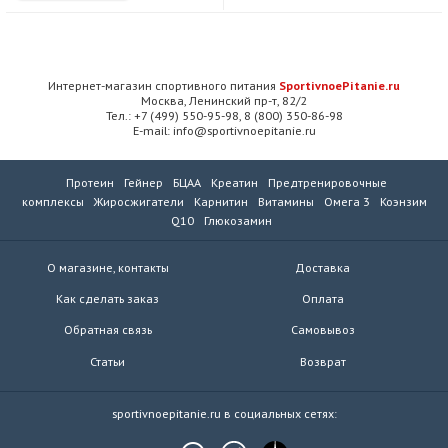
Интернет-магазин спортивного питания
SportivnoePitanie.ru
Москва, Ленинский пр-т, 82/2
Тел.: +7 (499) 550-95-98, 8 (800) 350-86-98
E-mail: info@sportivnoepitanie.ru
Протеин
Гейнер
БЦАА
Креатин
Предтренировочные
комплексы
Жиросжигатели
Карнитин
Витамины
Омега 3
Коэнзим
Q10
Глюкозамин
О магазине, контакты
Доставка
Как сделать заказ
Оплата
Обратная связь
Самовывоз
Статьи
Возврат
sportivnoepitanie.ru в социальных сетях: