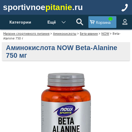
sportivnoe
pitanie
.ru
Категории
Ещё
Корзина
Магазин спортивного питания
>
Аминокислоты
>
Бета-аланин
>
NOW
> Beta-
Alanine 750 г
Аминокислота NOW Beta-Alanine
750 мг