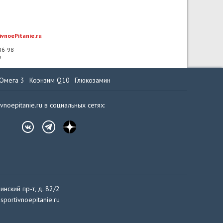
ivnoePitanie.ru
-86-98
u
Омега 3
Коэнзим Q10
Глюкозамин
ivnoepitanie.ru в социальных сетях:
инский пр-т, д. 82/2
sportivnoepitanie.ru