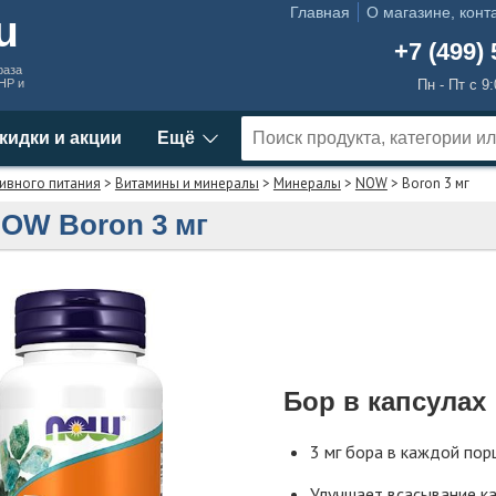
Главная
О магазине, конт
ru
+7 (499) 
раза
MHP и
Пн - Пт с 9
кидки и акции
Ещё
ивного питания
>
Витамины и минералы
>
Минералы
>
NOW
> Boron 3 мг
OW Boron 3 мг
Бор в капсулах
3 мг бора в каждой пор
Улучшает всасывание кал