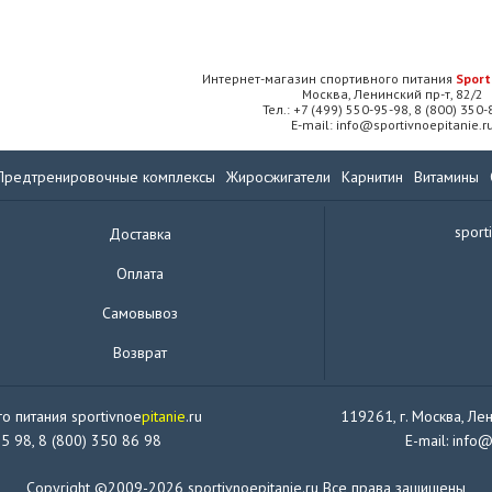
Интернет-магазин спортивного питания
Sport
Москва, Ленинский пр-т, 82/2
Тел.: +7 (499) 550-95-98, 8 (800) 350
E-mail: info@sportivnoepitanie.r
Предтренировочные комплексы
Жиросжигатели
Карнитин
Витамины
sport
Доставка
Оплата
Самовывоз
Возврат
о питания sportivnoe
pitanie
.ru
119261, г. Москва, Лен
95 98, 8 (800) 350 86 98
E-mail: info@
Copyright ©2009-2026 sportivnoepitanie.ru Все права защищены