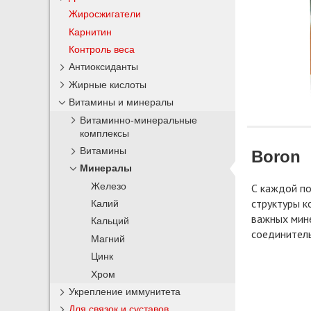
Жиросжигатели
Карнитин
Контроль веса
Антиоксиданты
Жирные кислоты
Витамины и минералы
Витаминно-минеральные
комплексы
Витамины
Boron
Минералы
Железо
С каждой по
структуры к
Калий
важных мине
Кальций
соединитель
Магний
Цинк
Хром
Укрепление иммунитета
Для связок и суставов