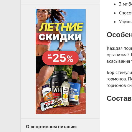
3 мг б
Спосо
Улучш
Особен
Каждая порц
организма? 
всасывания 
Бор стимули
гормонов. П
гормонов сн
Состав
О спортивном питании: