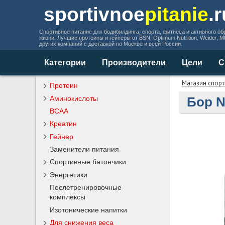
sportivnoe
pitanie
.
Спортивное питание для бодибилдинга, спорта, фитнеса и активного об
жизни. Лучшие протеины и гейнеры от BSN, Optimum Nutrition, Weider, 
других компаний с доставкой по Москве и всей России.
Категории
Производители
Цели
С
Магазин спорт
Протеин
Аминокислоты
Бор N
BCAA
Креатин
Гейнер
Заменители питания
Спортивные батончики
Энергетики
Послетренировочные
комплексы
Изотонические напитки
Для снижения веса