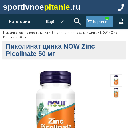
sportivnoe
pitanie
.ru
Категории
Ещё
Корзина
Магазин спортивного питания
>
Витамины и минералы
>
Цинк
>
NOW
> Zinc
Picolinate 50 мг
Пиколинат цинка NOW Zinc
Picolinate 50 мг