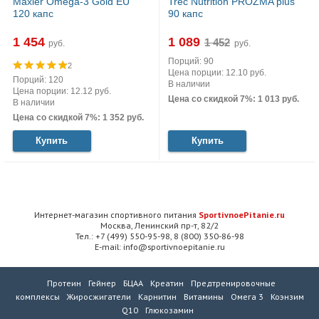
Maxler Omega-3 Gold EU
Trec Nutrition PROZMA plus
120 капс
90 капс
1 454
1 089
руб.
руб.
Порций: 90
2
Цена порции: 12.10 руб.
Порций: 120
В наличии
Цена порции: 12.12 руб.
Цена со скидкой 7%: 1 013 руб.
В наличии
Цена со скидкой 7%: 1 352 руб.
Купить
Купить
Интернет-магазин спортивного питания
SportivnoePitanie.ru
Москва, Ленинский пр-т, 82/2
Тел.: +7 (499) 550-95-98, 8 (800) 350-86-98
E-mail: info@sportivnoepitanie.ru
Протеин
Гейнер
БЦАА
Креатин
Предтренировочные
комплексы
Жиросжигатели
Карнитин
Витамины
Омега 3
Коэнзим
Q10
Глюкозамин