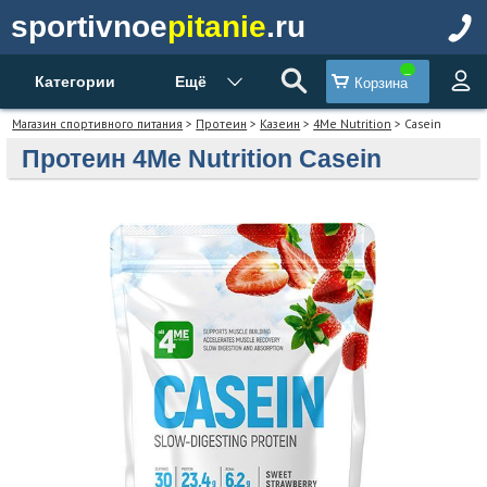
sportivnoe
pitanie
.ru
Категории
Ещё
Корзина
Магазин спортивного питания
>
Протеин
>
Казеин
>
4Me Nutrition
> Casein
Протеин 4Me Nutrition Casein