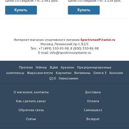
Цена со скидкой 7%: 2 481 руб.
Цена со скидкой 7%: 3 239 руб.
Купить
Купить
Интернет-магазин спортивного питания
SportivnoePitanie.ru
Москва, Ленинский пр-т, 82/2
Тел.: +7 (499) 550-95-98, 8 (800) 350-86-98
E-mail: info@sportivnoepitanie.ru
Протеин
Гейнер
БЦАА
Креатин
Предтренировочные
комплексы
Жиросжигатели
Карнитин
Витамины
Омега 3
Коэнзим
Q10
Глюкозамин
О магазине, контакты
Доставка
Как сделать заказ
Оплата
Обратная связь
Самовывоз
Статьи
Возврат