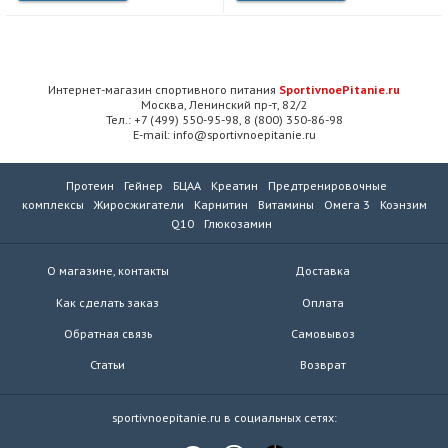
Интернет-магазин спортивного питания
SportivnoePitanie.ru
Москва, Ленинский пр-т, 82/2
Тел.: +7 (499) 550-95-98, 8 (800) 350-86-98
E-mail: info@sportivnoepitanie.ru
Протеин
Гейнер
БЦАА
Креатин
Предтренировочные
комплексы
Жиросжигатели
Карнитин
Витамины
Омега 3
Коэнзим
Q10
Глюкозамин
О магазине, контакты
Доставка
Как сделать заказ
Оплата
Обратная связь
Самовывоз
Статьи
Возврат
sportivnoepitanie.ru в социальных сетях: