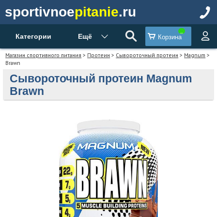
sportivnoe
pitanie
.ru
Категории
Ещё
Корзина
Магазин спортивного питания
>
Протеин
>
Сывороточный протеин
>
Magnum
>
Brawn
Сывороточный протеин Magnum
Brawn