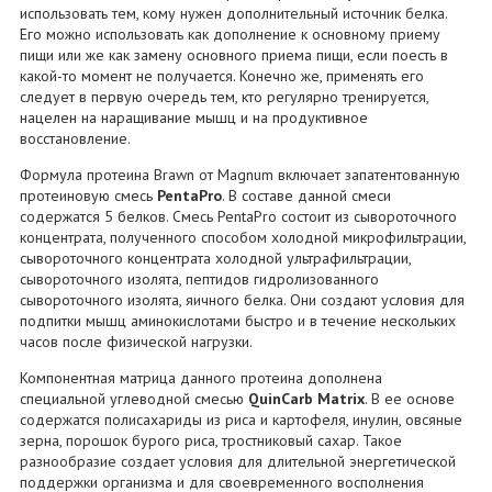
использовать тем, кому нужен дополнительный источник белка.
Его можно использовать как дополнение к основному приему
пищи или же как замену основного приема пищи, если поесть в
какой-то момент не получается. Конечно же, применять его
следует в первую очередь тем, кто регулярно тренируется,
нацелен на наращивание мышц и на продуктивное
восстановление.
Формула протеина Brawn от Magnum включает запатентованную
протеиновую смесь
PentaPro
. В составе данной смеси
содержатся 5 белков. Смесь PentaPro состоит из сывороточного
концентрата, полученного способом холодной микрофильтрации,
сывороточного концентрата холодной ультрафильтрации,
сывороточного изолята, пептидов гидролизованного
сывороточного изолята, яичного белка. Они создают условия для
подпитки мышц аминокислотами быстро и в течение нескольких
часов после физической нагрузки.
Компонентная матрица данного протеина дополнена
специальной углеводной смесью
QuinCarb Matrix
. В ее основе
содержатся полисахариды из риса и картофеля, инулин, овсяные
зерна, порошок бурого риса, тростниковый сахар. Такое
разнообразие создает условия для длительной энергетической
поддержки организма и для своевременного восполнения